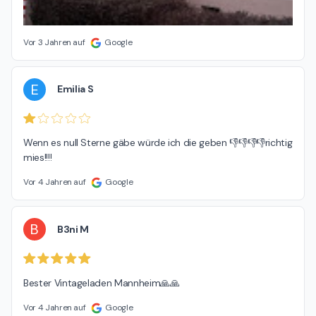
Vor 3 Jahren auf
Google
E
Emilia S
Wenn es null Sterne gäbe würde ich die geben 👎👎👎👎richtig 
mies!!!!
Vor 4 Jahren auf
Google
B
B3ni M
Bester Vintageladen Mannheim🙏🙏
Vor 4 Jahren auf
Google