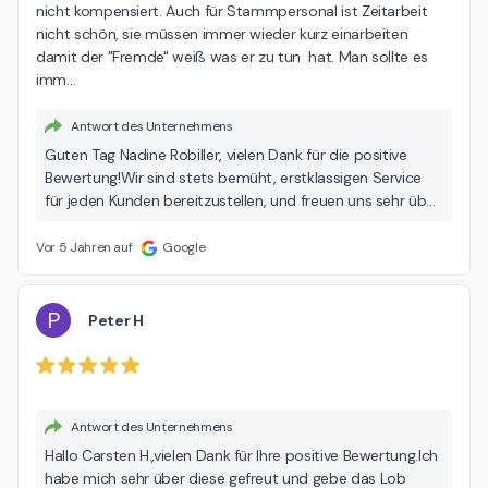
nicht kompensiert. Auch für Stammpersonal ist Zeitarbeit 
nicht schön, sie müssen immer wieder kurz einarbeiten 
damit der "Fremde" weiß was er zu tun  hat. Man sollte es 
imm
…
Antwort des Unternehmens
Guten Tag Nadine Robiller, vielen Dank für die positive
Bewertung! Wir sind stets bemüht, erstklassigen Service
für jeden Kunden bereitzustellen, und freuen uns sehr über
Ihre positive Erfahrung bei Seniorenresidenz Curanum
Düsselhof! Viele Grüße Ihr Team von der Seniorenresidenz
Vor 5 Jahren auf
Google
Curanum Düsselhof
P
Peter H
Antwort des Unternehmens
Hallo Carsten H., vielen Dank für Ihre positive Bewertung. Ich
habe mich sehr über diese gefreut und gebe das Lob