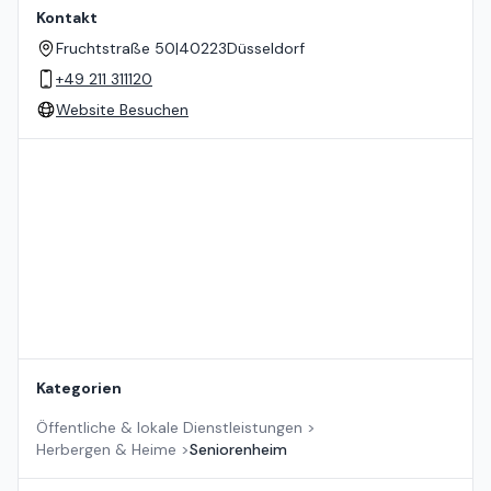
Kontakt
Fruchtstraße 50
|
40223
Düsseldorf
+49 211 311120
Website Besuchen
Standort auf der Karte
Kategorien
Öffentliche & lokale Dienstleistungen
>
Herbergen & Heime
>
Seniorenheim