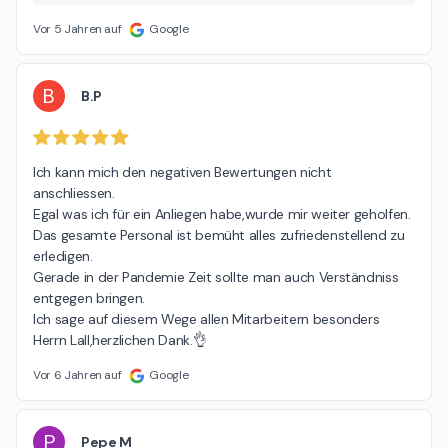
weiter zu verbessern. Natürlich greifen wir auch zum Teil
auf Convenience-Food zurück, aber nicht ausschließlich.
Vor 5 Jahren auf
Google
Die Eintöpfe, Aufläufe, Gulasch, Geschnetzeltes, Braten,
Bratkartoffeln, fast alle Salate, viele der Kuchen, Suppen,
uvm. werden von unseren Köch*innen frisch zubereitet.
B
B.P
Zudem gibt es Mittwochs und Samstags Obst als Dessert
und auf den Wohnbereichen weiterhin jeden Sonntag
Obst der Saison. Bitte lassen Sie uns wissen, ob es noch
Ich kann mich den negativen Bewertungen nicht 
etwas gibt, das wir für Sie tun können. Wir helfen Ihnen
anschliessen.

gerne weiter! Ihr Team der Seniorenresidenz Curanum
Egal was ich für ein Anliegen habe,wurde mir weiter geholfen.

Düsselhof
Das gesamte Personal ist bemüht alles zufriedenstellend zu 
erledigen.

Gerade in der Pandemie Zeit sollte man auch Verständniss 
entgegen bringen.

Ich sage auf diesem Wege allen Mitarbeitern besonders 
Herrn Lall,herzlichen Dank.👌
Vor 6 Jahren auf
Google
P
Pepe M