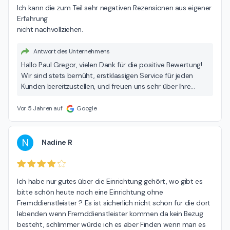
Ich kann die zum Teil sehr negativen Rezensionen aus eigener 
Erfahrung

nicht nachvollziehen.
Antwort des Unternehmens
Hallo Paul Gregor, vielen Dank für die positive Bewertung!
Wir sind stets bemüht, erstklassigen Service für jeden
Kunden bereitzustellen, und freuen uns sehr über Ihre
positive Erfahrung bei Seniorenresidenz Curanum
Düsselhof! Viele Grüße Ihr Team vom Seniorenresidenz
Vor 5 Jahren auf
Google
Curanum Düsselhof
N
Nadine R
Ich habe nur gutes über die Einrichtung gehört, wo gibt es 
bitte schön heute noch eine Einrichtung ohne 
Fremddienstleister ? Es ist sicherlich nicht schön für die dort 
lebenden wenn Fremddienstleister kommen da kein Bezug 
besteht, schlimmer würde ich es aber Finden wenn man es 