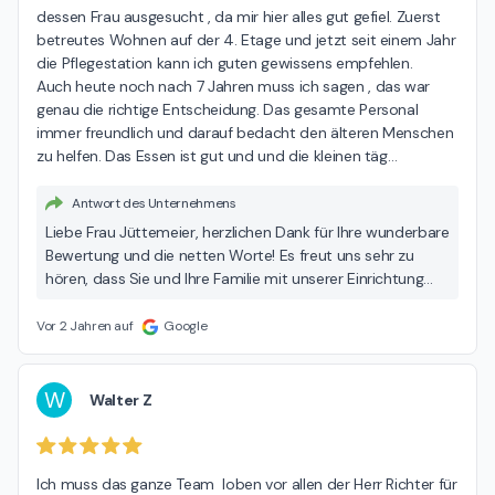
dessen Frau ausgesucht , da mir hier alles gut gefiel. Zuerst 
dem Zimmer Ihrer Mutter einen Wasserschaden, wodurch
betreutes Wohnen auf der 4. Etage und jetzt seit einem Jahr 
wir gezwungen waren, Trocknungsgeräte einzusetzen. Um
die Pflegestation kann ich guten gewissens empfehlen.

dies schnellstmöglich zu ermöglichen, wurde die
Auch heute noch nach 7 Jahren muss ich sagen , das war 
persönliche Habe Ihrer Mutter zügig verpackt. Uns ist
genau die richtige Entscheidung. Das gesamte Personal 
bewusst, dass dieser Prozess nicht üblich war und
immer freundlich und darauf bedacht den älteren Menschen 
möglicherweise zu Verwirrung geführt hat. Leider können
zu helfen. Das Essen ist gut und und die kleinen täg
…
wir nach dieser Zeit keine genauen Aussagen mehr zu
fehlenden Gegenständen treffen. Bezüglich der
Antwort des Unternehmens
Versorgung unserer Bewohner möchten wir betonen, dass
unser Pflege- und Betreuungsteam sich mit viel
Liebe Frau Jüttemeier, herzlichen Dank für Ihre wunderbare
Engagement und Empathie um das Wohl jedes Einzelnen
Bewertung und die netten Worte! Es freut uns sehr zu
kümmert, unabhängig von ihrer Mobilität oder
hören, dass Sie und Ihre Familie mit unserer Einrichtung
gesundheitlichen Verfassung. Gerade bettlägerige
und den angebotenen Dienstleistungen so zufrieden sind.
Bewohner erhalten bei uns gezielte Einzelbetreuung und
Ihre positive Erfahrung mit unserem betreuten Wohnen
Vor 2 Jahren auf
Google
Unterstützung beispielsweise bei den Mahlzeiten, um
und der stationären Pflege ist für uns eine wertvolle
sicherzustellen, dass sie gut versorgt sind. Angebote zur
Bestätigung unserer Arbeit und motiviert uns. Mit
sozialen und mentalen Betreuung sind ein zentraler
freundlichen Grüßen Ihr Team der Seniorenresidenz
W
Walter Z
Bestandteil unseres Konzeptes, da es uns wichtig ist, nicht
Curanum Düsselhof
nur pflegerische, sondern auch persönliche Bedürfnisse zu
erfüllen. Gerne würden wir direkt mit Ihnen sprechen, um
Ich muss das ganze Team  loben vor allen der Herr Richter für 
offene Fragen und Ungereimtheiten persönlich zu klären