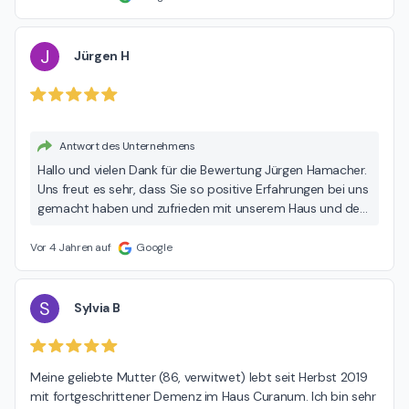
J
Jürgen H
Antwort des Unternehmens
Hallo und vielen Dank für die Bewertung Jürgen Hamacher.
Uns freut es sehr, dass Sie so positive Erfahrungen bei uns
gemacht haben und zufrieden mit unserem Haus und den
Mitarbeitern sind. Wir wünschen Ihnen alles Gute! Viele
Grüße Gina Riehmer – Einrichtungsleitung
Vor 4 Jahren auf
Google
S
Sylvia B
Meine geliebte Mutter (86, verwitwet) lebt seit Herbst 2019 
mit fortgeschrittener Demenz im Haus Curanum. Ich bin sehr 