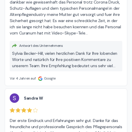
dankbar wie gewissenhaft das Personal trotz Corona Druck, 
Schutz-Auflagen und dem typischen Personalmangel in der 
Altenpflegeindustry meine Mutter gut versorgt und fuer ihre 
Sicherheit gesorgt hat. Es war eine schreckliche Zeit, in der 
ich sie lange nicht habe besuchen koennen und das Personal 
vom Curanum hat mit Video-Skype-Tele
…
Antwort des Unternehmens
Sylvia Becker-Hill, vielen herzlichen Dank für Ihre lobenden
Worte und natürlich für Ihre positiven Kommentare zu
unserem Team. Ihre Empfehlung bedeutet uns sehr viel
und wir freuen uns sehr darüber. Nochmals vielen Dank
dafür, dass Sie sich die Zeit genommen haben, über Ihre
Vor 4 Jahren auf
Google
positiven Erfahrungen zu berichten. Viele Grüße Ihr Team
von der Seniorenresidenz Curanum Düsselhof
S
Sandra W
Der erste Eindruck und Erfahrungen sehr gut. Danke für das 
freundliche und professionelle Gespräch des Pflegepersonals 