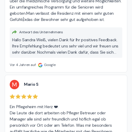
über die medizinische Versorgung und weitere Möglichkeiten. 
Ein umfangreiches Programm für die Senioren wird 
geboten.Man verlässt die Residenz mit einem sehr guten 
Gefühl👍das der Bewohner sehr gut aufgehoben ist.
Antwort des Unternehmens
Hallo Sandra Weiß, vielen Dank für Ihr positives Feedback.
Ihre Empfehlung bedeutet uns sehr viel und wir freuen uns
sehr darüber. Nochmals vielen Dank dafür, dass Sie sich
die Zeit genommen haben, über Ihre positiven Erfahrungen
zu berichten. Wir wünschen Ihnen einen wunderschönen
Vor 4 Jahren auf
Google
Tag! Viele Grüße Ihr Team von der Seniorenresidenz
Curanum Düsselhof
M
Mario S
Ein Pflegeheim mit Herz ❤️.

Die Leute die dort arbeiten ob Pfleger Betreuer oder 
Manager alle sind sehr freundlich und höflich egal ob 
persönlich vor Ort oder am Telefon. Was mir besonders 
auffällt herzliche wie die Mitarbeiter mit den Bewohnern 