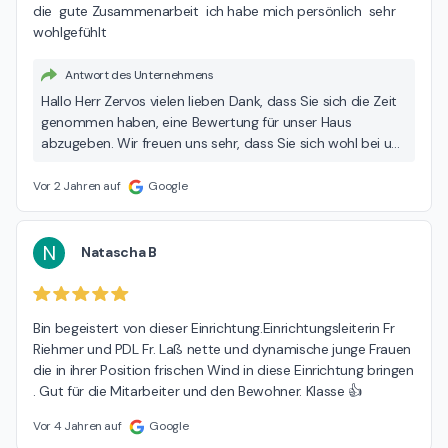
die  gute Zusammenarbeit  ich habe mich persönlich  sehr 
und freuen uns daher über eine Kontaktaufnahme
wohlgefühlt
Ihrerseits. Vielen Dank und freundliche Grüße Ihr Team der
Seniorenresidenz Curanum Düsseldorf
Antwort des Unternehmens
Hallo Herr Zervos vielen lieben Dank, dass Sie sich die Zeit
genommen haben, eine Bewertung für unser Haus
abzugeben. Wir freuen uns sehr, dass Sie sich wohl bei uns
gefühlt haben. Alles Gute für Sie und beste Grüße Karin
Rodemann – Einrichtungsleitung Seniorenresidenz
Vor 2 Jahren auf
Google
Curanum Düsselhof
N
Natascha B
Bin begeistert von dieser Einrichtung.Einrichtungsleiterin Fr 
Riehmer und PDL Fr. Laß nette und dynamische junge Frauen 
die in ihrer Position frischen Wind in diese Einrichtung bringen 
. Gut für die Mitarbeiter und den Bewohner. Klasse 👍
Vor 4 Jahren auf
Google