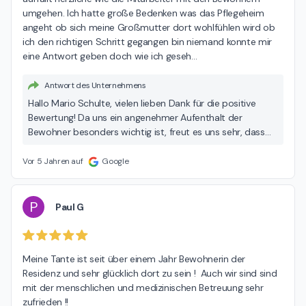
umgehen. Ich hatte große Bedenken was das Pflegeheim 
angeht ob sich meine Großmutter dort wohlfühlen wird ob 
ich den richtigen Schritt gegangen bin niemand konnte mir 
eine Antwort geben doch wie ich geseh
…
Antwort des Unternehmens
Hallo Mario Schulte, vielen lieben Dank für die positive
Bewertung! Da uns ein angenehmer Aufenthalt der
Bewohner besonders wichtig ist, freut es uns sehr, dass
sie mit dem Personal unserer Einrichtung zufrieden sind.
Gerne leiten wir Ihre positiven Eindrücke an das
Vor 5 Jahren auf
Google
Pflegepersonal weiter. Viele Grüße Ihr Team von der
Seniorenresidenz Curanum Düsselhof
P
Paul G
Meine Tante ist seit über einem Jahr Bewohnerin der 
Residenz und sehr glücklich dort zu sein !  Auch wir sind sind 
mit der menschlichen und medizinischen Betreuung sehr 
zufrieden !!
