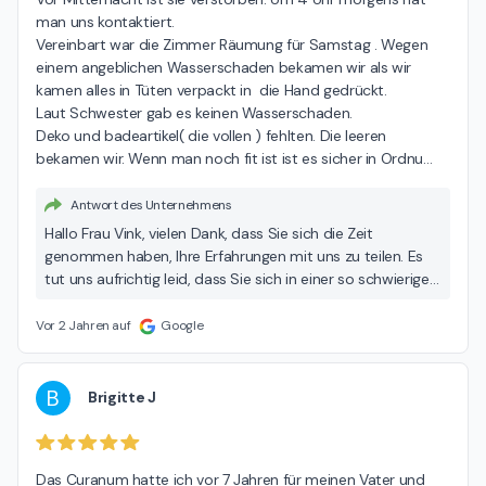
man uns kontaktiert.

Vereinbart war die Zimmer Räumung für Samstag . Wegen 
einem angeblichen Wasserschaden bekamen wir als wir 
kamen alles in Tüten verpackt in  die Hand gedrückt.

Laut Schwester gab es keinen Wasserschaden.

Deko und badeartikel( die vollen ) fehlten. Die leeren 
bekamen wir. Wenn man noch fit ist ist es sicher in Ordnu
…
Antwort des Unternehmens
Hallo Frau Vink, vielen Dank, dass Sie sich die Zeit
genommen haben, Ihre Erfahrungen mit uns zu teilen. Es
tut uns aufrichtig leid, dass Sie sich in einer so schwierigen
Situation unzufrieden gefühlt haben. Es ist uns ein großes
Anliegen, unsere Bewohner und deren Angehörige in dieser
Vor 2 Jahren auf
Google
Zeit so gut wie möglich zu unterstützen. Zum Zeitpunkt
des Todes Ihrer Mutter kam es zu dieser zeitlichen
Verzögerung bei der Benachrichtigung, weil wir zunächst
B
Brigitte J
die ärztliche Bestätigung des Todes anhand des
Totenscheines abwarten mussten. Hinsichtlich der
Räumung des Zimmers möchten wir uns für die
Das Curanum hatte ich vor 7 Jahren für meinen Vater und 
Unannehmlichkeiten entschuldigen. Tatsächlich gab es in