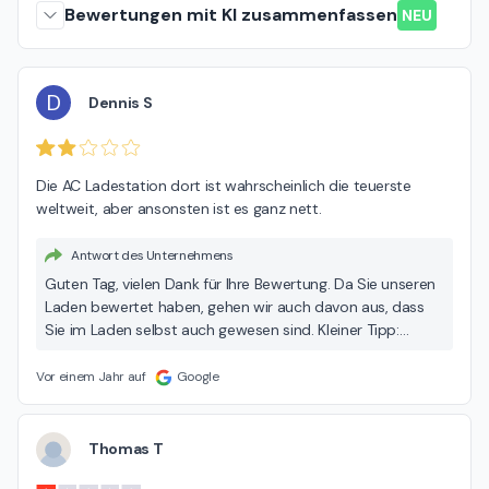
Bewertungen mit KI zusammenfassen
NEU
D
Dennis S
Die AC Ladestation dort ist wahrscheinlich die teuerste 
weltweit, aber ansonsten ist es ganz nett.
Antwort des Unternehmens
Guten Tag, vielen Dank für Ihre Bewertung. Da Sie unseren
Laden bewertet haben, gehen wir auch davon aus, dass
Sie im Laden selbst auch gewesen sind. Kleiner Tipp:
Unsere Ladesäulen sind für unsere Kunden kostenfrei!
Ansonsten richten wir unsere Preise nach den Preisen
Vor einem Jahr auf
Google
unseres Anbieters und haben dort nicht so viel Spielraum.
Viele Grüße, Ihr Team von S&E
Thomas T