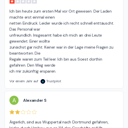
Ich bin heute zum ersten Mal vor Ort gewesen. Der Laden 
machte erst einmal einen

netten Eindruck. Leider wurde ich recht schnell enttäuscht. 
Das Personal war

unfreundlich. Insgesamt habe ich mich an drei Leute 
gewendet. Einer wollte

zunächst gar nicht. Keiner war in der Lage meine Fragen zu 
beantworten. Die

Regale waren zum Teil leer. Ich bin aus Soest dorthin 
gefahren. Den Weg werde

ich mir zukünftig ersparen.
Vor einem Jahr auf
Trustpilot
A
Alexander S
Ärgerlich, sind aus Wuppertal nach Dortmund gefahren, 
leider durch Umbau, nur ca 1/4 des Geschäfts gefüllt.