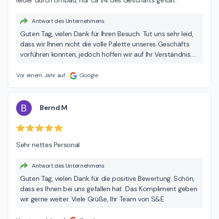
Antwort des Unternehmens
Guten Tag, vielen Dank für Ihren Besuch. Tut uns sehr leid,
dass wir Ihnen nicht die volle Palette unseres Geschäfts
vorführen konnten, jedoch hoffen wir auf Ihr Verständnis.
Wir versuchen uns immer weiter zu entwickeln, um
unseren Kunden ein gutes Einkauferlebnis zu bescheren.
Vor einem Jahr auf
Google
Aus diesem Grund bauen wir für Sie als Kunden um, dies
braucht natürlich Platz. Ich hoffe Sie kommen noch einmal
nach dem Umbau zu uns, damit Sie sich ein besseres Bild
B
Bernd M
machen können. Viele liebe Grüße, Ihr Team von S&E
Sehr nettes Personal
Antwort des Unternehmens
Guten Tag, vielen Dank für die positive Bewertung. Schön,
dass es Ihnen bei uns gefallen hat. Das Kompliment geben
wir gerne weiter. Viele Grüße, Ihr Team von S&E