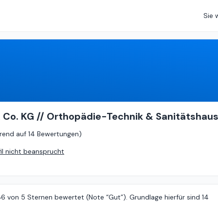
Sie 
3.86
von
5 (
basierend auf
14 Bewertungen
)
 Co. KG // Orthopädie-Technik & Sanitätshau
rend auf
14 Bewertungen
)
fil nicht beansprucht
86 von 5 Sternen bewertet (Note “Gut”). Grundlage hierfür sind 14