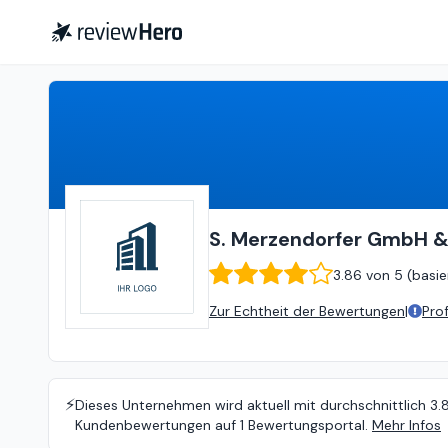
S. Merzendorfer GmbH & Co. KG // Orthopädie-Technik & Sanitätshaus
S. Merzendorfer GmbH &
3.86
von
5 (
basie
Zur Echtheit der Bewertungen
|
Pro
⚡️
Dieses Unternehmen wird aktuell mit durchschnittlich 3.
Kundenbewertungen auf 1 Bewertungsportal.
Mehr Infos