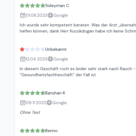
Süleyman C
01.06.2023
Google
Ich wurde sehr kompetent beraten. Was der Arzt „übersehe
helfen können, dank Herr Kücükdogan habe ich keine Schm
Unbekannt
12.04.2023
Google
In diesem Geschäft roch es leider sehr stark nach Rauch
"Gesundheitsfachheschäft" der Fall ist.
Batuhan K
09.11.2022
Google
Ohne Text
Benno