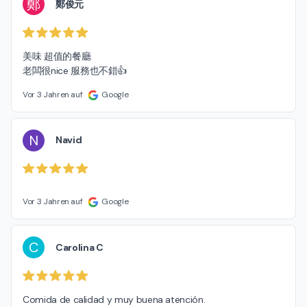
鄭
鄭俊元
美味 超值的餐廳

老闆很nice 服務也不錯👍
Vor 3 Jahren auf
Google
N
Navid
Vor 3 Jahren auf
Google
C
Carolina C
Comida de calidad y muy buena atención.
