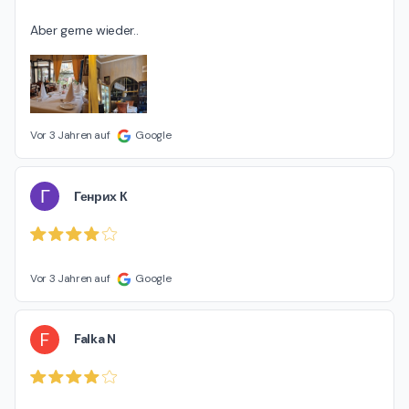
Aber gerne wieder..
Vor 3 Jahren auf
Google
Г
Генрих К
Vor 3 Jahren auf
Google
F
Falka N