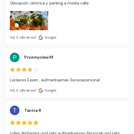
Ubicación céntrica y parking a media calle.
Vor 3 Jahren auf
Google
P
Przemyslaw M
Leckeres Essen , aufmerksames Servicepersonal .
Vor 3 Jahren auf
Google
T
Tantra R
tolles Ambiente und sehr aufmerksames Personal und sehr 