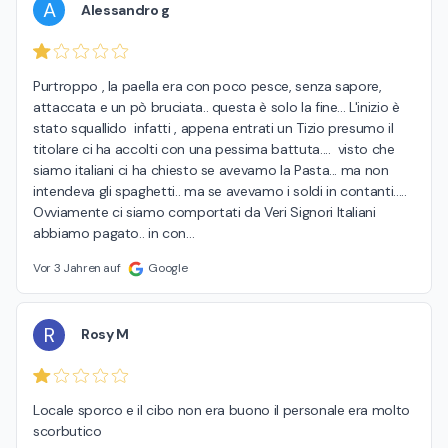
A
Alessandro g
Purtroppo , la paella era con poco pesce, senza sapore, 
attaccata e un pò bruciata.. questa è solo la fine... L'inizio è  
stato squallido  infatti , appena entrati un Tizio presumo il 
titolare ci ha accolti con una pessima battuta....  visto che 
siamo italiani ci ha chiesto se avevamo la Pasta... ma non 
intendeva gli spaghetti.. ma se avevamo i soldi in contanti.....  
Ovviamente ci siamo comportati da Veri Signori Italiani 
abbiamo pagato.. in con
…
Vor 3 Jahren auf
Google
R
Rosy M
Locale sporco e il cibo non era buono il personale era molto 
scorbutico