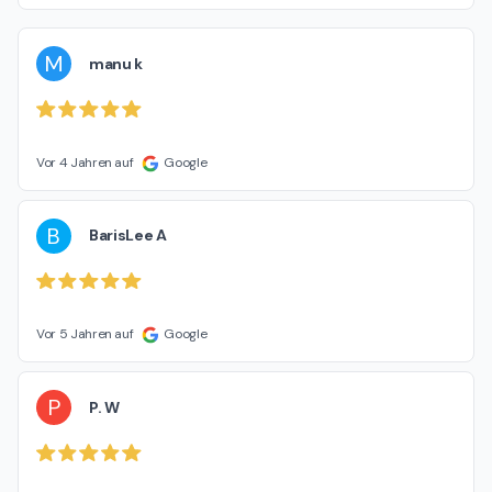
M
manu k
Vor 4 Jahren auf
Google
B
BarisLee A
Vor 5 Jahren auf
Google
P
P. W