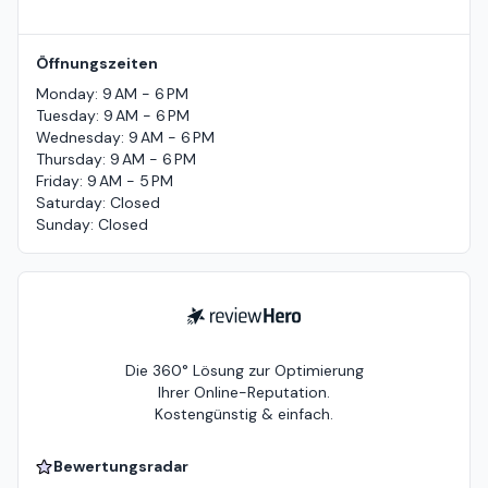
Öffnungszeiten
Monday
:
9 AM - 6 PM
Tuesday
:
9 AM - 6 PM
Wednesday
:
9 AM - 6 PM
Thursday
:
9 AM - 6 PM
Friday
:
9 AM - 5 PM
Saturday
:
Closed
Sunday
:
Closed
ReviewHero
Die 360° Lösung zur Optimierung
Ihrer Online-Reputation.
Kostengünstig & einfach.
Bewertungsradar