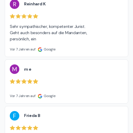
R
Reinhard K
Sehr sympathischer, kompetenter Jurist.

Geht auch besonders auf die Mandanten,

persönlich, ein
Vor 7 Jahren auf
Google
M
m e
Vor 7 Jahren auf
Google
F
Frieda B