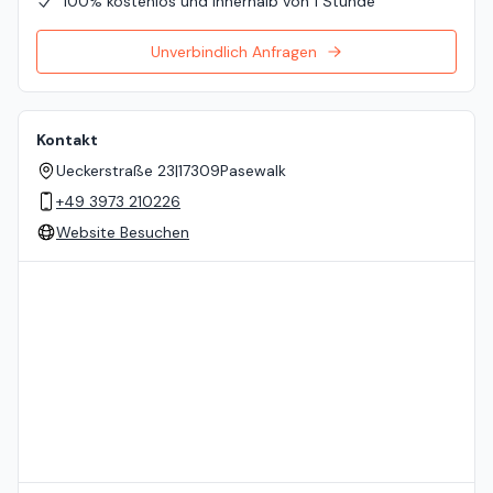
100% kostenlos und innerhalb von 1 Stunde
Unverbindlich Anfragen
Kontakt
Ueckerstraße 23
|
17309
Pasewalk
+49 3973 210226
Website Besuchen
Standort auf der Karte