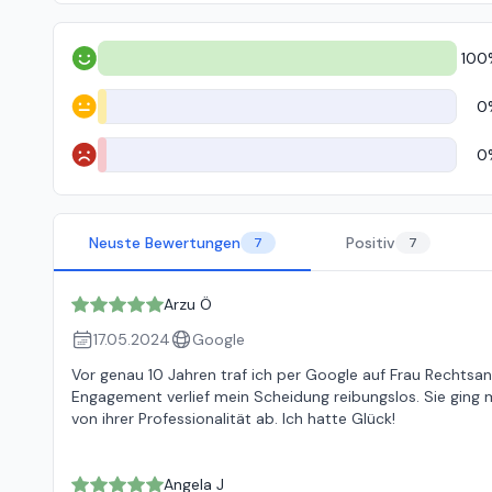
100
Positiv
0
Neutral
0
Negativ
Neuste Bewertungen
Positiv
7
7
Arzu Ö
17.05.2024
Google
Vor genau 10 Jahren traf ich per Google auf Frau Rechtsa
Engagement verlief mein Scheidung reibungslos. Sie ging m
von ihrer Professionalität ab. Ich hatte Glück!
Angela J