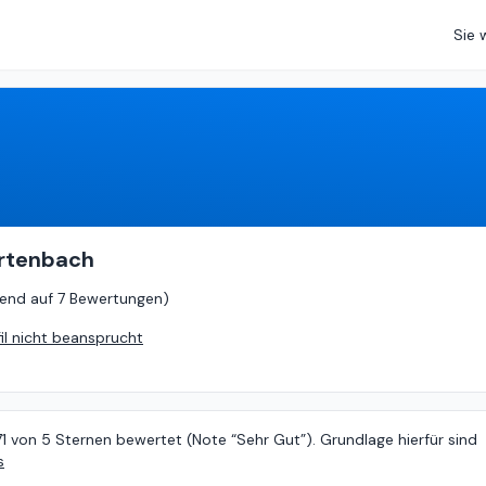
Sie 
4.71
von
5 (
basierend auf
7 Bewertungen
)
urtenbach
rend auf
7 Bewertungen
)
fil nicht beansprucht
71 von 5 Sternen bewertet (Note “Sehr Gut”). Grundlage hierfür sind
s