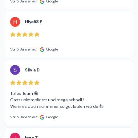
Vor 5 Jahren auf
Google
H
Hlya58 P
Vor 5 Jahren auf
Google
S
Silvia D
Tolles Team 😀

Ganz unkompliziert und mega schnell !

Wenn es doch nur immer so gut laufen würde 👍
Vor 5 Jahren auf
Google
I
Inge T