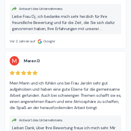
Antwort des Unternehmens
Liebe Frau Dj., ich bedanke mich sehr herzlich für Ihre
freundliche Bewertung und für die Zeit, die Sie sich dafür
genommen haben, Ihre Erfahrungen mit unserer
gemeinsamen Arbeit zu beschreiben. Auch für mich war
unsere Arbeit sehr angenehm und fruchtbar. Viele
Vor 2 Jahren auf
Google
herzliche Grüße aus Ettlingen!
M
Maren D
Mein Mann und ich fühlen uns bei Frau Jarolin sehr gut 
aufgehoben und haben eine gute Ebene für die gemeinsame 
Arbeit gefunden. Auch bei schwierigen Themen schafft sie es, 
einen angenehmen Raum und eine Atmosphäre zu schaffen, 
die Spaß an der herausfordernden Arbeit bringt.
Antwort des Unternehmens
Lieben Dank, über Ihre Bewertung freue ich mich sehr. Mir