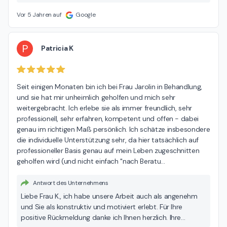
Menschen. Daher meinen Dank auch für Ihren Beitrag.
Herzlich, Nuschin Jarolin
Vor 5 Jahren auf
Google
P
Patricia K
Seit einigen Monaten bin ich bei Frau Jarolin in Behandlung, 
und sie hat mir unheimlich geholfen und mich sehr 
weitergebracht. Ich erlebe sie als immer freundlich, sehr 
professionell, sehr erfahren, kompetent und offen - dabei 
genau im richtigen Maß persönlich. Ich schätze insbesondere 
die individuelle Unterstützung sehr, da hier tatsächlich auf 
professioneller Basis genau auf mein Leben zugeschnitten 
geholfen wird (und nicht einfach "nach Beratu
…
Antwort des Unternehmens
Liebe Frau K., ich habe unsere Arbeit auch als angenehm
und Sie als konstruktiv und motiviert erlebt. Für Ihre
positive Rückmeldung danke ich Ihnen herzlich. Ihre