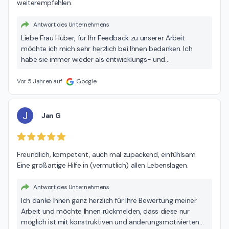
weiterempfehlen.
Antwort des Unternehmens
Liebe Frau Huber, für Ihr Feedback zu unserer Arbeit
möchte ich mich sehr herzlich bei Ihnen bedanken. Ich
habe sie immer wieder als entwicklungs- und
lösungsorientiert erlebt. Mir hat unsere Arbeit große
Freude bereitet. Ihnen alles Gute, Nuschin Jarolin
Vor 5 Jahren auf
Google
J
Jan G
Freundlich, kompetent, auch mal zupackend, einfühlsam.

Eine großartige Hilfe in (vermutlich) allen Lebenslagen.
Antwort des Unternehmens
Ich danke Ihnen ganz herzlich für Ihre Bewertung meiner
Arbeit und möchte Ihnen rückmelden, dass diese nur
möglich ist mit konstruktiven und änderungsmotivierten