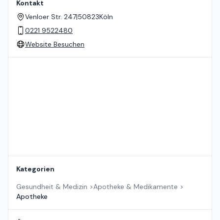
Kontakt
Venloer Str. 247
|
50823
Köln
0221 9522480
Website Besuchen
Standort auf der Karte
Kategorien
Gesundheit & Medizin
>
Apotheke & Medikamente
>
Apotheke