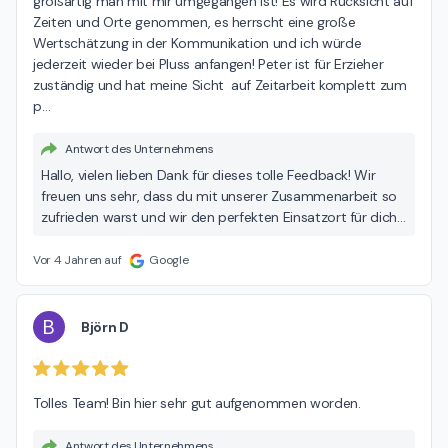
großartig man mit mir umgegangen ist! Es wird Rücksicht auf 
Zeiten und Orte genommen, es herrscht eine große 
Wertschätzung in der Kommunikation und ich würde 
jederzeit wieder bei Pluss anfangen! Peter ist für Erzieher 
zuständig und hat meine Sicht  auf Zeitarbeit komplett zum 
p
…
Antwort des Unternehmens
Hallo, vielen lieben Dank für dieses tolle Feedback! Wir
freuen uns sehr, dass du mit unserer Zusammenarbeit so
zufrieden warst und wir den perfekten Einsatzort für dich
gefunden haben. Liebe Grüße Dein pluss-Team aus
Lübeck
Vor 4 Jahren auf
Google
B
Björn D
Tolles Team! Bin hier sehr gut aufgenommen worden.
Antwort des Unternehmens