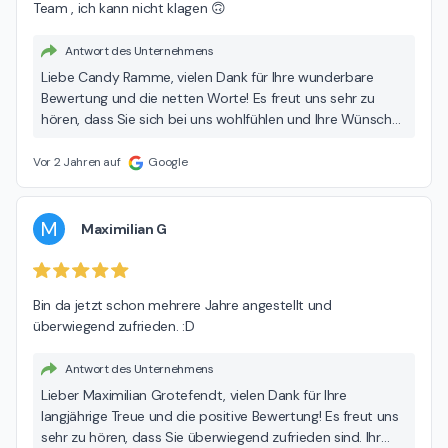
Team , ich kann nicht klagen 🙃
Antwort des Unternehmens
Liebe Candy Ramme, vielen Dank für Ihre wunderbare
Bewertung und die netten Worte! Es freut uns sehr zu
hören, dass Sie sich bei uns wohlfühlen und Ihre Wünsche
berücksichtigt werden. Unser Ziel ist es, immer gemeinsam
Lösungen zu finden, die für alle Seiten passen. Ihr Lob an
Vor 2 Jahren auf
Google
unser Team geben wir gerne weiter. Wir freuen uns auf die
weitere Zusammenarbeit mit Ihnen! Herzliche Grüße Ihr
pluss Lübeck Team
M
Maximilian G
Bin da jetzt schon mehrere Jahre angestellt und 
überwiegend zufrieden. :D
Antwort des Unternehmens
Lieber Maximilian Grotefendt, vielen Dank für Ihre
langjährige Treue und die positive Bewertung! Es freut uns
sehr zu hören, dass Sie überwiegend zufrieden sind. Ihr