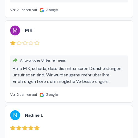
Feedback ist uns wichtig und motiviert uns, weiterhin
unser Bestes zu geben. Herzliche Grüße Ihr Team von
Vor 2 Jahren auf
Google
pluss Lübeck
M
M K
Antwort des Unternehmens
Hallo M K, schade, dass Sie mit unseren Dienstleistungen
unzufrieden sind. Wir würden gerne mehr über Ihre
Erfahrungen hören, um mögliche Verbesserungen
vornehmen zu können. Bitte zögern Sie nicht, uns direkt zu
kontaktieren, damit wir Ihre Anliegen besprechen können.
Vor 2 Jahren auf
Google
Mit freundlichen Grüßen Ihr Team von pluss Lübeck
N
Nadine L