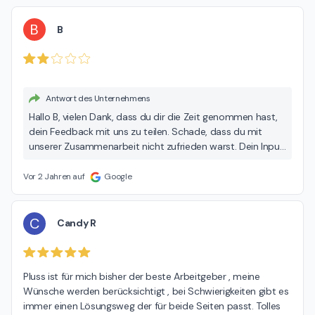
B
B
Antwort des Unternehmens
Hallo B, vielen Dank, dass du dir die Zeit genommen hast,
dein Feedback mit uns zu teilen. Schade, dass du mit
unserer Zusammenarbeit nicht zufrieden warst. Dein Input
ist uns sehr wichtig und wir möchten verstehen, wie deine
Sterne-Vergabe zustande gekommen ist und wie wir uns
Vor 2 Jahren auf
Google
verbessern können. Falls du konkrete Anliegen oder
Vorschläge hast, schreib uns gerne eine E-Mail an
bewertungen@pluss.de. Wir sind offen für dein Feedback
C
Candy R
und möchten eventuelle Probleme gerne klären, um dir in
Zukunft eine bessere Erfahrung zu bieten! :) Beste Grüße
dein pluss-Team aus Lübeck
Pluss ist für mich bisher der beste Arbeitgeber , meine 
Wünsche werden berücksichtigt , bei Schwierigkeiten gibt es 
immer einen Lösungsweg der für beide Seiten passt. Tolles 