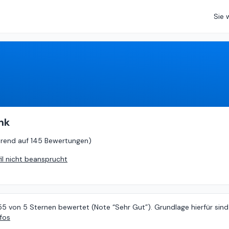
Sie 
.55
von
5 (
basierend auf
145 Bewertungen
)
nk
erend auf
145 Bewertungen
)
fil nicht beansprucht
55 von 5 Sternen bewertet (Note “Sehr Gut”). Grundlage hierfür sind
fos