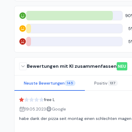
90
Positiv
5
Neutral
5
Negativ
Bewertungen mit KI zusammenfassen
NEU
Neuste Bewertungen
Positiv
145
137
free L
19.05.2023
Google
habe dank der pizza seit montag einen schlechten magen 