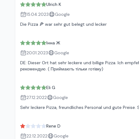
Ulrich K
15.04.2023
Google
Die Pizza 🍕 war sehr gut belegt und lecker
Інна Ж
20.01.2023
Google
DE: Dieser Ort hat sehr leckere und billige Pizza. Ich emp
рекомендую. ( Приймають тільки готівку)
Eli G
27.12.2022
Google
Sehr leckere Pizza, freundliches Personal und gute Preise.
Rene D
22.12.2022
Google