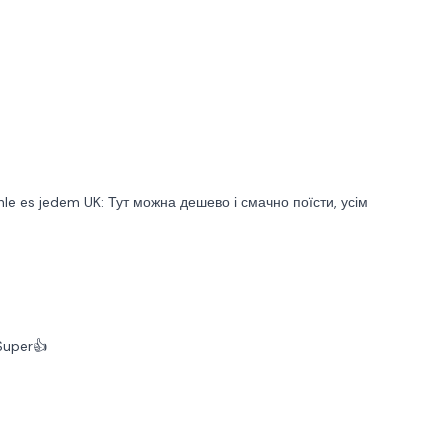
fehle es jedem UK: Тут можна дешево і смачно поїсти, усім
 Super👍