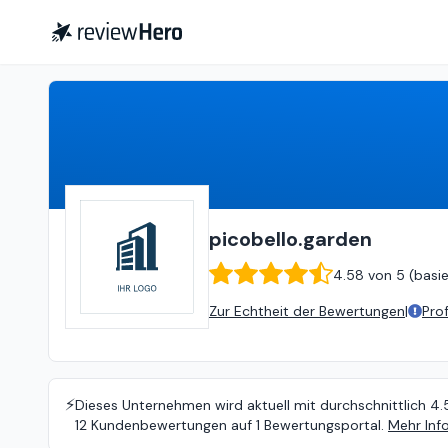
picobello.garden
4.58
von
5 (
b
picobello.garden
4.58
von
5 (
basi
Zur Echtheit der Bewertungen
|
Pro
⚡️
Dieses Unternehmen wird aktuell mit durchschnittlich 4.
12 Kundenbewertungen auf 1 Bewertungsportal.
Mehr Inf