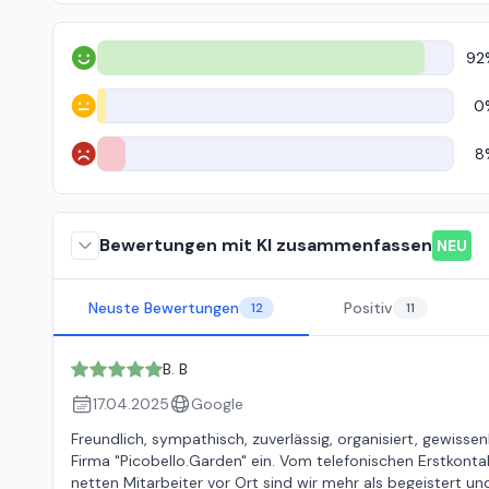
92
Positiv
0
Neutral
8
Negativ
Bewertungen mit KI zusammenfassen
NEU
Neuste Bewertungen
Positiv
12
11
B. B
17.04.2025
Google
Freundlich, sympathisch, zuverlässig, organisiert, gewissenha
Firma "Picobello.Garden" ein. Vom telefonischen Erstkonta
netten Mitarbeiter vor Ort sind wir mehr als begeistert und