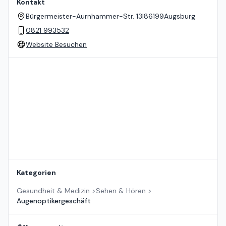
Kontakt
Bürgermeister-Aurnhammer-Str. 13
|
86199
Augsburg
0821 993532
Website Besuchen
Standort auf der Karte
Kategorien
Gesundheit & Medizin
>
Sehen & Hören
>
Augenoptikergeschäft