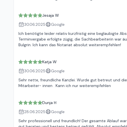
Jesaja W
30.06.2025
Google
Ich benötigte leider relativ kurzfristig eine beglaubigte A
Terminvergabe erfolgte zügig, die Sachbearbeiterin war äuß
Bulgrin. Ich kann das Notariat absolut weiterempfehlen!
Katja W
30.06.2025
Google
Sehr nette, freundliche Kanzlei. Wurde gut betreut und d
Mitarbeiter- innen . Kann ich nur weiterempfehlen
Dunja H
28.06.2025
Google
Sehr professionell und freundlich! Der gesamte Ablauf war
gut beraten und bestens betreut gefühlt. Absolut empfeh