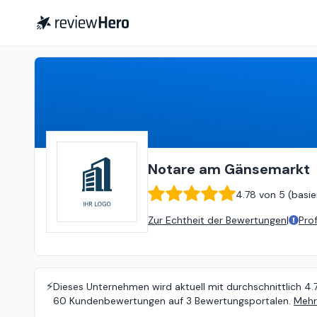
Notare am Gänsemarkt
4.78
Notare am Gänsemarkt
4.78
von
5 (
basie
Zur Echtheit der Bewertungen
|
Pro
⚡️
Dieses Unternehmen wird aktuell mit durchschnittlich 4.
60 Kundenbewertungen auf 3 Bewertungsportalen.
Mehr