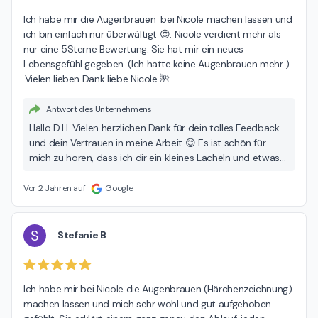
Ich habe mir die Augenbrauen  bei Nicole machen lassen und 
ich bin einfach nur überwältigt 😍. Nicole verdient mehr als 
nur eine 5Sterne Bewertung. Sie hat mir ein neues 
Lebensgefühl gegeben. (Ich hatte keine Augenbrauen mehr ) 
.Vielen lieben Dank liebe Nicole 🌺
Antwort des Unternehmens
Hallo D.H. Vielen herzlichen Dank für dein tolles Feedback
und dein Vertrauen in meine Arbeit 😊 Es ist schön für
mich zu hören, dass ich dir ein kleines Lächeln und etwas
mehr Lebensqualität geben durfte. Ich freue mich schon
auf unseren nächsten Termin, bis dahin Liebe Grüße Nicole
Vor 2 Jahren auf
Google
😊🌸
S
Stefanie B
Ich habe mir bei Nicole die Augenbrauen (Härchenzeichnung) 
machen lassen und mich sehr wohl und gut aufgehoben 