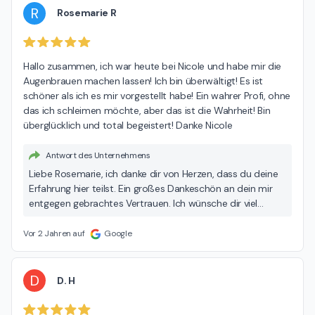
R
Rosemarie R
Hallo zusammen, ich war heute bei Nicole und habe mir die 
Augenbrauen machen lassen! Ich bin überwältigt! Es ist 
schöner als ich es mir vorgestellt habe! Ein wahrer Profi, ohne 
das ich schleimen möchte, aber das ist die Wahrheit! Bin 
überglücklich und total begeistert! Danke Nicole
Antwort des Unternehmens
Liebe Rosemarie, ich danke dir von Herzen, dass du deine
Erfahrung hier teilst. Ein großes Dankeschön an dein mir
entgegen gebrachtes Vertrauen. Ich wünsche dir viel
Freude mit dem Ergebnis und ich freue mich mit dir über
das tolle Ergebnis. Liebe Grüße Nicole 🌸
Vor 2 Jahren auf
Google
D
D. H