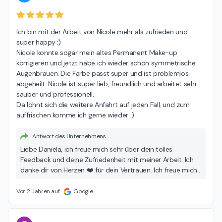
Ich bin mit der Arbeit von Nicole mehr als zufrieden und 
super happy :)

Nicole konnte sogar mein altes Permanent Make-up 
korrigieren und jetzt habe ich wieder schön symmetrische 
Augenbrauen. Die Farbe passt super und ist problemlos 
abgeheilt. Nicole ist super lieb, freundlich und arbeitet sehr 
sauber und professionell.

Da lohnt sich die weitere Anfahrt auf jeden Fall, und zum 
auffrischen komme ich gerne wieder :)
Antwort des Unternehmens
Liebe Daniela, ich freue mich sehr über dein tolles
Feedback und deine Zufriedenheit mit meiner Arbeit. Ich
danke dir von Herzen ❤️ für dein Vertrauen. Ich freue mich
auch auf unseren zukünftigen Termine. Alles Liebe und
viele Grüße Nicole 🌸
Vor 2 Jahren auf
Google