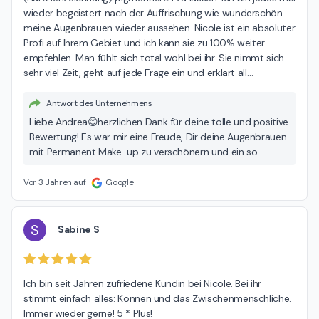
wieder begeistert nach der Auffrischung wie wunderschön 
meine Augenbrauen wieder aussehen. Nicole ist ein absoluter 
Profi auf Ihrem Gebiet und ich kann sie zu 100% weiter 
empfehlen. Man fühlt sich total wohl bei ihr. Sie nimmt sich 
sehr viel Zeit, geht auf jede Frage ein und erklärt all
…
Antwort des Unternehmens
Liebe Andrea😊herzlichen Dank für deine tolle und positive
Bewertung! Es war mir eine Freude, Dir deine Augenbrauen
mit Permanent Make-up zu verschönern und ein so
schönes und zufriedenstellendes Ergebnis zu erreichen.
Deine Zufriedenheit und Wertschätzung meiner Arbeit
Vor 3 Jahren auf
Google
steht bei mir an erster Stelle, und ich schätze dein mir
entgegen gebrachtes Vertrauen sowie die
Weiterempfehlung wirklich sehr. Wir sehen uns gerne zum
S
Sabine S
nächsten Termin! Lieben Dank für deine Unterstützung!
Herzliche 🥰 Grüße Nicole 🌸
Ich bin seit Jahren zufriedene Kundin bei Nicole. Bei ihr 
stimmt einfach alles: Können und das Zwischenmenschliche. 
Immer wieder gerne! 5 * Plus!