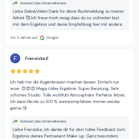
Antwort des Unternehmens
Liebe Selina,Vielen Dank für deine Rückmeldung zu meiner
Arbeit 🥰 Ich freue mich riesig dass du so zufrieden bist
mit dem Ergebnis und deine Empfehlung hier mit anderen
teilst. Ich danke dir für dein entgegen gebrachtes
Vertrauen und deine weite Anreise zu mir. Lieben Dank
Vor 3 Jahren auf
Google
dafür und herzliche Grüße Nicole ❤🌸
F
Franziska E
Ich hab mir die Augenbrauen machen lassen. Einfach nur 
wow. 😍😍😍 Mega tolles Ergebnis. Super Beratung. Sehr 
schönes Studio. Tolle wohlfühl Atmosphäre. Perfekte Arbeit. 
Ich kann Nicole zu 100 % weiterempfehlen. Immer wieder 
gerne 😘
Antwort des Unternehmens
Liebe Franziska, ich danke dir für dein tolles Feedback zum
Ergebnis deines Permanent Make-up. Ganz besonders