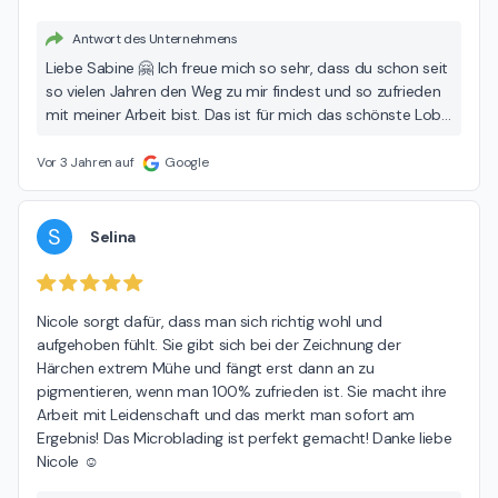
Antwort des Unternehmens
Liebe Sabine 🤗 Ich freue mich so sehr, dass du schon seit
so vielen Jahren den Weg zu mir findest und so zufrieden
mit meiner Arbeit bist. Das ist für mich das schönste Lob.
Ich danke dir von ganzem Herzen ❤️ für deine tolle
Rezension. Liebe Grüße Nicole 🌸
Vor 3 Jahren auf
Google
S
Selina
Nicole sorgt dafür, dass man sich richtig wohl und 
aufgehoben fühlt. Sie gibt sich bei der Zeichnung der 
Härchen extrem Mühe und fängt erst dann an zu 
pigmentieren, wenn man 100% zufrieden ist. Sie macht ihre 
Arbeit mit Leidenschaft und das merkt man sofort am 
Ergebnis! Das Microblading ist perfekt gemacht! Danke liebe 
Nicole ☺️