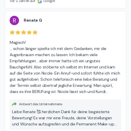
gewonnene Lebensqualität. ❤lichen Dank für deinen
Vor 2 Jahren auf
Google
Besuch und liebe Grüße Nicole 🌸
R
Renate G
Magisch!

... schon länger spielte ich mit dem Gedanken, mir die 
Augenbrauen machen zu lassen. Ich bekam viele 
Empfehlungen... aber immer hatte ich ein ungutes 
Bauchgefühl. Also stöberte ich selbst im Internet und kam 
auf die Seite von Nicole. Ein Anruf-und sofort fühlte ich mich 
gut aufgehoben. Schon telefonisch eine liebe Beratung und 
der Termin selbst übertraf jegliche Erwartung. Man spürt, 
dass es ihre BERUFung ist. Nicole lässt sich und Kundi
…
Antwort des Unternehmens
Liebe Renate 🥰 herzlichen Dank für deine begeisterte
Bewertung! Es war mir eine Freude, deine Vorstellungen
und Wünsche aufzugreifen und die Permanent Make-up
Härchen Technik umzusetzen. Ich schätze dein Vertrauen