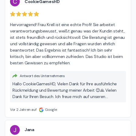
C
CookieGamesHD
Hervorragend! Frau Krell ist eine echte Profi! Sie arbeitet 
verantwortungsbewusst, weißt genau was der Kundin steht, 
ist stets freundlich und rücksichtsvoll. Die Beratung ist genau 
und vollständig gewesen und alle Fragen wurden ehrlich 
beantwortet. Das Ergebnis ist fantastisch! Ich bin sehr 
kritisch, bin aber vollkommen zufrieden. Das Studio ist beim 
besten Gewissen zu empfehlen.
Antwort des Unternehmens
Hallo CookieGamesHD, Vielen Dank für Ihre ausführliche
Rückmeldung und Bewertung meiner Arbeit 😊🙏 Vielen
Dank für Ihren Besuch. Ich freue mich auf unseren
nächsten Termin. Herzliche💜 Grüße Nicole Almeida-Krell
Vor 2 Jahren auf
Google
J
Jana