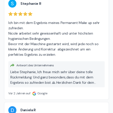
S
Stephanie R
Ich bin mit dem Ergebnis meines Permanent Make up sehr 
zufrieden.

Nicole arbeitet sehr gewissenhaft und unter höchsten 
hygienischen Bedingungen.

Bevor mit der Maschine gestartet wird, wird jede noch so 
kleine Änderung und Korrektur  abgezeichnet um ein 
perfektes Ergebnis zu erzielen.
Antwort des Unternehmens
Liebe Stephanie, Ich freue mich sehr über deine tolle
Rückmeldung. Und ganz besonders,dass du mit dem
Ergebnis so zufrieden bist 🙏 Herzlichen Dank für dein
Vertrauen in meine Arbeit 🙏 Liebe Grüße Nicole 🌸
Vor 2 Jahren auf
Google
D
Daniela R