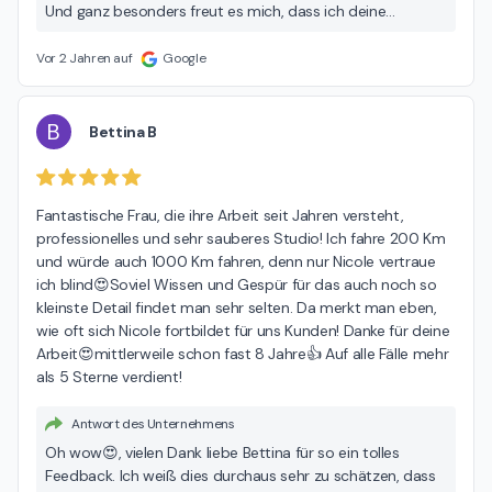
Und ganz besonders freut es mich, dass ich deine
Lebensqualität so enorm verbessern durfte. Ich danke dir
für dein Vertrauen und freue mich auf unseren nächsten
Vor 2 Jahren auf
Google
Termin. Liebe Grüße Nicole 🌸 🤗
B
Bettina B
Fantastische Frau, die ihre Arbeit seit Jahren versteht, 
professionelles und sehr sauberes Studio! Ich fahre 200 Km 
und würde auch 1000 Km fahren, denn nur Nicole vertraue 
ich blind😍Soviel Wissen und Gespür für das auch noch so 
kleinste Detail findet man sehr selten. Da merkt man eben, 
wie oft sich Nicole fortbildet für uns Kunden! Danke für deine 
Arbeit😍mittlerweile schon fast 8 Jahre👍 Auf alle Fälle mehr 
als 5 Sterne verdient!
Antwort des Unternehmens
Oh wow😍, vielen Dank liebe Bettina für so ein tolles
Feedback. Ich weiß dies durchaus sehr zu schätzen, dass