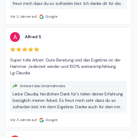
freut mich dass du so zufrieden bist. Ich danke dir für dein
Vertrauen 🤗😘 Alles Liebe Nicole 🌸😘
Vor 3 Jahren auf
Google
A
Alfred S
Super tolle Arbeit. Gute Beratung und das Ergebnis ist der 
Hammer. Jederzeit wieder und 100% weiterempfehlung.

Lg Claudia
Antwort des Unternehmens
Liebe Claudia, herzlichen Dank für's teilen deiner Erfahrung
bezüglich meiner Arbeit. Es freut mich sehr dass du so
zufrieden bist mit dem Ergebnis. Danke auch für dein mir
entgegen gebrachtes Vertrauen. Ich freue mich auf
unseren nächsten Termin. Bis bald liebe Grüße Nicole
Vor 3 Jahren auf
Google