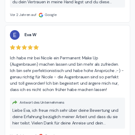
du dein Vertrauen in meine Hand legst und du diese
Strecke jedesmal auf dich nimmst 🙏Gerade von dir als
langjährige Expertin der Beauty- Branche, freut es mich so
Vor 2 Jahren auf
Google
sehr, dass du so zufrieden bist mit meiner Arbeit. 💕
herzlichen Dank dafür und bis bald. Liebe Grüße Nicole 🌸
E
Eva W
Ich habe mir bei Nicole ein Permanent Make Up 
(Augenbrauen) machen lassen und bin mehr als zufrieden. 
Ich bin sehr perfektionistisch und habe hohe Ansprüche ;-) - 
genau richtig für Nicole - die Augenbrauen sind so perfekt 
und toll geworden! Ich bin begeistert und ärgere mich nur, 
dass ich es nicht schon früher habe machen lassen!
Antwort des Unternehmens
Liebe Eva, ich freue mich sehr über deine Bewertung und
deine Erfahrung bezüglich meiner Arbeit und dass du sie
hier teilst. Vielen Dank für deine Anreise und dein
Vertrauen. Ich wünsche dir viel Freude und dazu