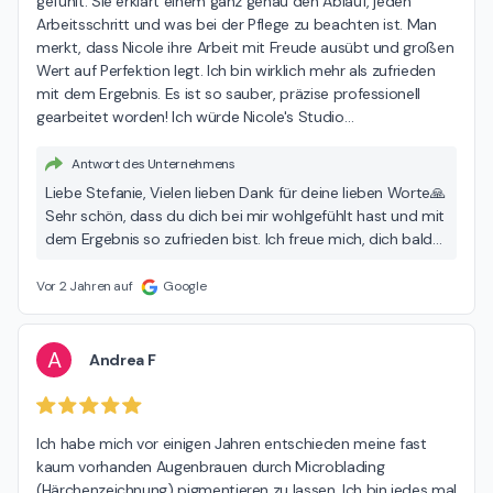
gefühlt. Sie erklärt einem ganz genau den Ablauf, jeden 
Arbeitsschritt und was bei der Pflege zu beachten ist. Man 
merkt, dass Nicole ihre Arbeit mit Freude ausübt und großen 
Wert auf Perfektion legt. Ich bin wirklich mehr als zufrieden 
mit dem Ergebnis. Es ist so sauber, präzise professionell 
gearbeitet worden! Ich würde Nicole's Studio
…
Antwort des Unternehmens
Liebe Stefanie, Vielen lieben Dank für deine lieben Worte🙏
Sehr schön, dass du dich bei mir wohlgefühlt hast und mit
dem Ergebnis so zufrieden bist. Ich freue mich, dich bald
wieder bei mir begrüßten zu dürfen. Auch wünsche ich dir
viel Freude und natürlich viele Komplimente 😉🌸 Liebe
Vor 2 Jahren auf
Google
Grüße Nicole
A
Andrea F
Ich habe mich vor einigen Jahren entschieden meine fast 
kaum vorhanden Augenbrauen durch Microblading 
(Härchenzeichnung) pigmentieren zu lassen. Ich bin jedes mal 