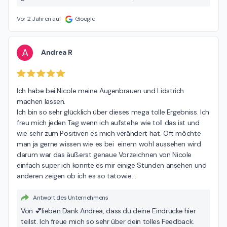
bist mit deinem Ergebnis. Ich freue mich wenn wir uns
wieder sehen. Liebe Grüße Nicole 🌸
Vor 2 Jahren auf
Google
A
Andrea R
Ich habe bei Nicole meine Augenbrauen und Lidstrich 
machen lassen.

Ich bin so sehr glücklich über dieses mega tolle Ergebniss. Ich 
freu mich jeden Tag wenn ich aufstehe wie toll das ist und 
wie sehr zum Positiven es mich verändert hat. Oft möchte 
man ja gerne wissen wie es bei  einem wohl aussehen wird 
darum war das äußerst genaue Vorzeichnen von Nicole 
einfach super ich konnte es mir einige Stunden ansehen und 
anderen zeigen ob ich es so tätowie
…
Antwort des Unternehmens
Von 💕lieben Dank Andrea, dass du deine Eindrücke hier
teilst. Ich freue mich so sehr über dein tolles Feedback.