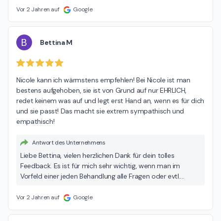
und bin überglücklich, dass das erzielte Ergebnis deine
Vor 2 Jahren auf
Google
Erwartungen übertroffen hat. Nochmals vielen Dank für
dein positives Feedback. Ich freue mich darauf, dich bei
Bedarf jederzeit wieder begrüßen zu dürfen! Herzliche
B
Bettina M
Grüße, Nicole 🤗❤
Nicole kann ich wärmstens empfehlen! Bei Nicole ist man 
bestens aufgehoben, sie ist von Grund auf nur EHRLICH, 
redet keinem was auf und legt erst Hand an, wenn es für dich 
und sie passt! Das macht sie extrem sympathisch und 
empathisch!
Antwort des Unternehmens
Liebe Bettina, vielen herzlichen Dank für dein tolles
Feedback. Es ist für mich sehr wichtig, wenn man im
Vorfeld einer jeden Behandlung alle Fragen oder evtl.
Unsicherheiten klären kann. Nur so lässt sich als Kundin
eine sichere Entscheidung darüber treffen. Ich freue mich
Vor 2 Jahren auf
Google
auf unseren nächsten Termin. Liebe Grüße Nicole 🌸