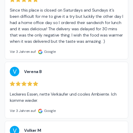
Since this place is closed on Saturdays and Sundays it’s 
been difficult for me to give it a try but luckily the other day I 
had a home office day so I ordered their sandwich for lunch 
and it was delicious! The delivery was delayed for 30 mins 
that was the only negative thing. I wish the food was warmer 
when it was delivered but the taste was amazing. :)
Vor 3 Jahren auf
Google
V
Verena B
Leckeres Essen, nette Verkäufer und cooles Ambiente. Ich 
komme wieder.
Vor 3 Jahren auf
Google
V
Volker M