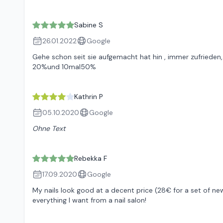
Sabine S
26.01.2022
Google
Gehe schon seit sie aufgemacht hat hin , immer zufrieden,
20%und 10mal50%
Kathrin P
05.10.2020
Google
Ohne Text
Rebekka F
17.09.2020
Google
My nails look good at a decent price (28€ for a set of new 
everything I want from a nail salon!