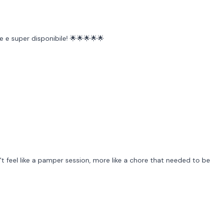
 e super disponibile! 🌟🌟🌟🌟🌟
n't feel like a pamper session, more like a chore that needed to be