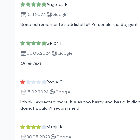
Angelica B
15.11.2024
Google
Sono estremamente soddisfatta!! Personale rapido, gentile
Seilor T
09.08.2024
Google
Ohne Text
Pooja G
15.02.2024
Google
I think i expected more. It was too hasty and basic. It did
done. I wouldn't recommend
Manju K
30.05.2023
Google