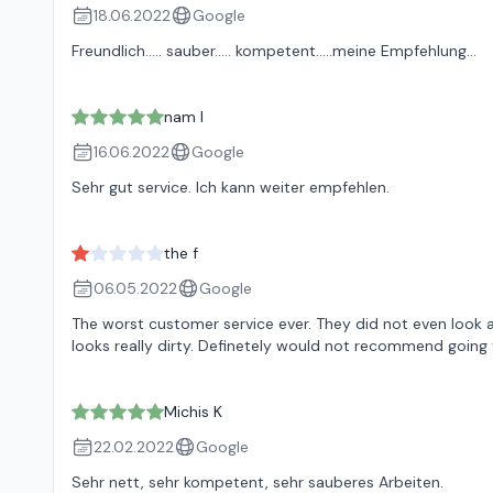
18.06.2022
Google
Freundlich..... sauber..... kompetent.....meine Empfehlung...
nam l
16.06.2022
Google
Sehr gut service. Ich kann weiter empfehlen.
the f
06.05.2022
Google
The worst customer service ever. They did not even look a
looks really dirty. Definetely would not recommend going 
Michis K
22.02.2022
Google
Sehr nett, sehr kompetent, sehr sauberes Arbeiten.