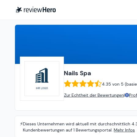
Nails Spa
4.35
von
5 (
basierend 
Nails Spa
4.35
von
5 (
basie
Zur Echtheit der Bewertungen
|
Pro
⚡️
Dieses Unternehmen wird aktuell mit durchschnittlich 4.
Kundenbewertungen auf 1 Bewertungsportal.
Mehr Infos