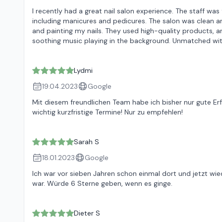
I recently had a great nail salon experience. The staff was 
including manicures and pedicures. The salon was clean an
and painting my nails. They used high-quality products, a
soothing music playing in the background. Unmatched with
Lydmi
19.04.2023
Google
Mit diesem freundlichen Team habe ich bisher nur gute Er
wichtig kurzfristige Termine! Nur zu empfehlen!
Sarah S
18.01.2023
Google
Ich war vor sieben Jahren schon einmal dort und jetzt wied
war. Würde 6 Sterne geben, wenn es ginge.
Dieter S