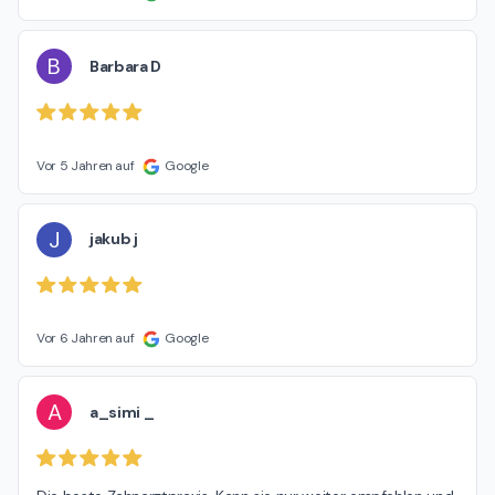
B
Barbara D
Vor 5 Jahren auf
Google
J
jakub j
Vor 6 Jahren auf
Google
A
a_simi _