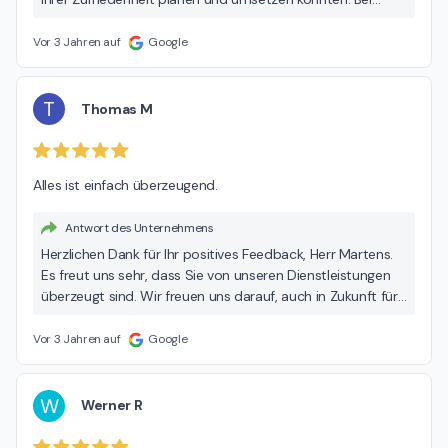
weiteren Projekten stehen wir Ihnen gerne zur Verfügung.
Beste Grüße, Mike Burmester
Vor 3 Jahren auf
Google
T
Thomas M
Alles ist einfach überzeugend.
Antwort des Unternehmens
Herzlichen Dank für Ihr positives Feedback, Herr Martens.
Es freut uns sehr, dass Sie von unseren Dienstleistungen
überzeugt sind. Wir freuen uns darauf, auch in Zukunft für
Sie da zu sein. Beste Grüße, Mike Burmester
Vor 3 Jahren auf
Google
W
Werner R