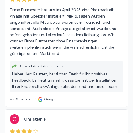
Firma Burmester hat uns im April 2023 eine Photovoltaik 
Anlage mit Speicher Installiert. Alle Zusagen wurden 
eingehalten, alle Mitarbeiter waren sehr freundlich und 
kompetent. Auch als die Anlage ausgefallen ist wurde uns 
sofort geholfen und alles läuft seit dem Reibungslos. Wir 
können Firma Burmester ohne Einschränkungen 
weiterempfehlen auch wenn Sie wahrscheinlich nicht die 
günstigsten am Markt sind.
Antwort des Unternehmens
Lieber Herr Rautert, herzlichen Dank für Ihr positives
Feedback. Es freut uns sehr, dass Sie mit der Installation
Ihrer Photovoltaik-Anlage zufrieden sind und unser Team
Ihre Erwartungen erfüllen konnte. Wir sind immer für Sie
da, sollte es zu weiteren Fragen oder Anliegen kommen.
Vor 3 Jahren auf
Google
Beste Grüße, Mike Burmester
C
Christian H