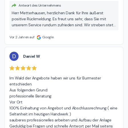
Antwort des Unternehmens
Herr Metterhausen, herzlichen Dank für Ihre äußerst
positive Rückmeldung. Es freut uns sehr, dass Sie mit
unserem Service rundum zufrieden sind. Wir streben stets
danach, unseren Kunden den bestmöglichen Service zu
bieten. Beste Grüße, Mike Burmester
Vor 2 Jahren auf
Google
D
Daniel W
Im Wald der Angebote haben wir uns für Burmester 
entschieden.

Aus folgenden Grund:

professionelle Beratung

Vor Ort

100% Einhaltung von Angebot und Abschlussrechnung ( eine 
Seltenheit im heutigen Handwerk )

sauberes professionelles arbeiten und Aufbau der Anlage

Geduldig bei Fragen und schnelle Antwort per Mail seitens 