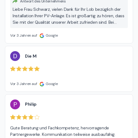
Antwort des Unternehmens
Liebe Frau Schwarz, vielen Dank für Ihr Lob bezüglich der
Installation Ihrer PV-Anlage. Es ist großartig zu hören, dass
Sie mit der Qualität unserer Arbeit zufrieden sind. Bei
Fragen stehen wir Ihnen jederzeit zur Verfügung. Beste
Grüße, Mike Burmester
Vor 3 Jahren auf
Google
D
Die M
Vor 3 Jahren auf
Google
P
Philip
Gute Beratung und Fachkompetenz, hervorragende 
Partnergewerke. Kommunikation teilweise ausbaufähig.