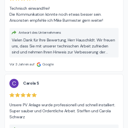
Technisch einwandfrei!

Die Kommunikation könnte noch etwas besser sein.

Ansonsten empfehle ich Mike Burmester gern weiter!
Antwort des Unternehmens
Vielen Dank für Ihre Bewertung, Herr Hauschildt. Wir freuen
uns, dass Sie mit unserer technischen Arbeit zufrieden
sind und nehmen Ihren Hinweis zur Verbesserung der
Kommunikation ernst. Wir arbeiten stetig daran, unseren
Service zu verbessern. Beste Grüße, Mike Burmester
Vor 3 Jahren auf
Google
C
Carola S
Unsere PV Anlage wurde professionell und schnell installiert. 
Super sauber und Ordentliche Arbeit. Steffen und Carola 
Schwarz