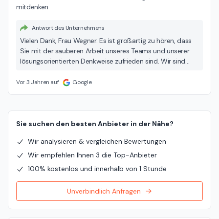
mitdenken
Antwort des Unternehmens
Vielen Dank, Frau Wegner. Es ist großartig zu hören, dass
Sie mit der sauberen Arbeit unseres Teams und unserer
lösungsorientierten Denkweise zufrieden sind. Wir sind
immer bereit, Ihnen bei zukünftigen Projekten zu helfen.
Beste Grüße, Mike Burmester
Vor 3 Jahren auf
Google
Sie suchen den besten Anbieter in der Nähe?
Wir analysieren & vergleichen Bewertungen
Wir empfehlen Ihnen 3 die Top-Anbieter
100% kostenlos und innerhalb von 1 Stunde
Unverbindlich Anfragen