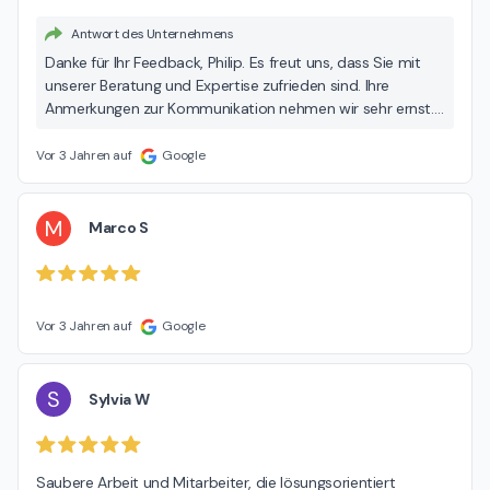
Antwort des Unternehmens
Danke für Ihr Feedback, Philip. Es freut uns, dass Sie mit
unserer Beratung und Expertise zufrieden sind. Ihre
Anmerkungen zur Kommunikation nehmen wir sehr ernst.
Daher möchten wir Sie informieren, dass wir bereits neue
Mitarbeiter eingestellt haben, um genau diesen Bereich zu
Vor 3 Jahren auf
Google
stärken und unsere Kommunikation weiter zu verbessern.
Freundliche Grüße, Mike Burmester
M
Marco S
Vor 3 Jahren auf
Google
S
Sylvia W
Saubere Arbeit und Mitarbeiter, die lösungsorientiert 