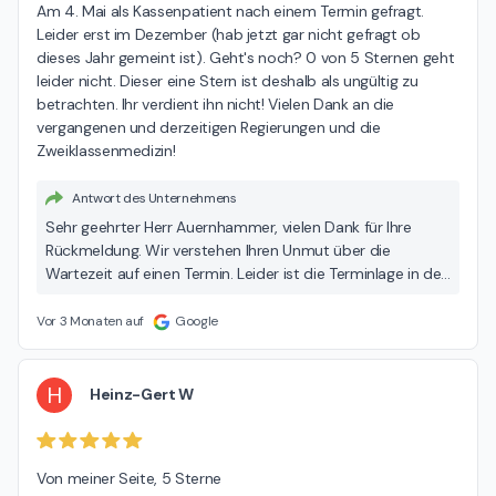
Am 4. Mai als Kassenpatient nach einem Termin gefragt. 
Leider erst im Dezember (hab jetzt gar nicht gefragt ob 
dieses Jahr gemeint ist). Geht's noch? 0 von 5 Sternen geht 
leider nicht. Dieser eine Stern ist deshalb als ungültig zu 
betrachten. Ihr verdient ihn nicht! Vielen Dank an die 
vergangenen und derzeitigen Regierungen und die 
Zweiklassenmedizin!
Antwort des Unternehmens
Sehr geehrter Herr Auernhammer, vielen Dank für Ihre
Rückmeldung. Wir verstehen Ihren Unmut über die
Wartezeit auf einen Termin. Leider ist die Terminlage in der
Neurologie — wie in vielen Fachrichtungen — aktuell sehr
angespannt, was uns selbst nicht zufriedenstellt. Wir
Vor 3 Monaten auf
Google
möchten Sie darauf hinweisen, dass eine Terminanfrage
auch über Ihren Hausarzt an uns gerichtet werden kann.
Gerade bei dringlichem Bedarf können wir auf diesem Weg
H
Heinz-Gert W
oft schneller reagieren, da Ihr Hausarzt die medizinische
Dringlichkeit direkt einschätzen und übermitteln kann. Wir
würden uns freuen, Ihnen auf diesem Weg weiterhelfen zu
Von meiner Seite, 5 Sterne

können. Mit freundlichen Grüßen Ihr Praxisteam des