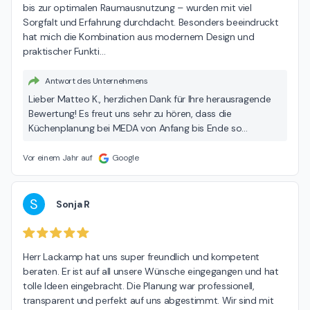
bis zur optimalen Raumausnutzung – wurden mit viel 
Sorgfalt und Erfahrung durchdacht. Besonders beeindruckt 
hat mich die Kombination aus modernem Design und 
praktischer Funkti
…
Antwort des Unternehmens
Lieber Matteo K., herzlichen Dank für Ihre herausragende
Bewertung! Es freut uns sehr zu hören, dass die
Küchenplanung bei MEDA von Anfang bis Ende so
überzeugend für Sie war und dass Sie mit der Beratung
durch Herrn Lackamp so zufrieden sind. Ihr Lob über die
Vor einem Jahr auf
Google
Fachkompetenz sowie die persönliche und auf Ihre
Wünsche abgestimmte Beratung bedeutet uns sehr viel.
Es ist großartig zu wissen, dass wir Ihre
S
Sonja R
Änderungswünsche flexibel und lösungsorientiert
umsetzen konnten und dass das Endergebnis Ihre
Erwartungen übertroffen hat. Die Kombination aus
Herr Lackamp hat uns super freundlich und kompetent 
modernem Design und praktischer Funktionalität ist uns
beraten. Er ist auf all unsere Wünsche eingegangen und hat 
sehr wichtig, und es freut uns, dass dies auch in Ihrer
tolle Ideen eingebracht. Die Planung war professionell, 
neuen Küche gelungen ist. Vielen Dank für Ihre Empfehlung!
transparent und perfekt auf uns abgestimmt. Wir sind mit 
Wir wünschen Ihnen viel Freude mit Ihrer neuen Küche und