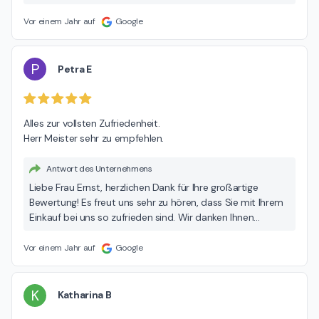
Feedback motiviert uns sehr. Sollten Sie weitere Fragen
haben, stehen wir Ihnen jederzeit gerne zur Verfügung.
Vor einem Jahr auf
Google
Beste Grüße, Ihr MEDA Team
P
Petra E
Alles zur vollsten Zufriedenheit.

Herr Meister sehr zu empfehlen.
Antwort des Unternehmens
Liebe Frau Ernst, herzlichen Dank für Ihre großartige
Bewertung! Es freut uns sehr zu hören, dass Sie mit Ihrem
Einkauf bei uns so zufrieden sind. Wir danken Ihnen
besonders für das Lob an Herrn Meister – es ist schön zu
wissen, dass er Ihnen eine hervorragende Beratung bieten
Vor einem Jahr auf
Google
konnte. Ihre Zufriedenheit ist für uns das Wichtigste! Wenn
Sie in Zukunft weitere Fragen oder Anliegen haben, stehen
wir Ihnen jederzeit gerne zur Verfügung. Mit besten
K
Katharina B
Grüßen, Ihr MEDA Team