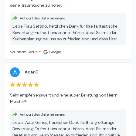
seine Traumküche zu holen.
Antwort des Unternehmens
Liebe Frau Settino, herzlichen Dank für Ihre fantastische
Bewertung! Es freut uns sehr zu hören, dass Sie mit der
Küchenplanung bei uns so zufrieden sind und dass Herr
Meister Ihnen bei der Umsetzung Ihrer Wünsche so gut zur
Seite stehen konnte. Ihr Lob über unser Team und die
Vor einem Jahr auf
Google
Empfehlung bedeuten uns viel und motivieren uns,
weiterhin exzellenten Service zu bieten. Wir freuen uns
darauf, Ihnen bei Ihrem Küchenprojekt weiterhin behilflich
A
Adar G
zu sein und sind gespannt auf das Ergebnis! Vielen Dank
und beste Grüße, Ihr MEDA Team
Sehr empfehlenswert und eine super Beratung von Herrn 
Meister!!!
Antwort des Unternehmens
Lieber Adar Günes, herzlichen Dank für Ihre großartige
Bewertung! Es freut uns sehr zu hören, dass Sie mit der
Beratung von Herrn Meister so zufrieden sind. Ihr positives