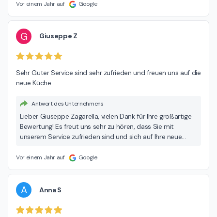
empfunden haben. Ihr Lob motiviert uns, weiterhin
Vor einem Jahr auf
Google
exzellenten Service zu bieten. Wir freuen uns darauf, Sie
bei Ihrem nächsten Küchenprojekt erneut unterstützen zu
dürfen! Herzliche Grüße, Ihr MEDA Team
G
Giuseppe Z
Sehr Guter Service sind sehr zufrieden und freuen uns auf die 
neue Küche
Antwort des Unternehmens
Lieber Giuseppe Zagarella, vielen Dank für Ihre großartige
Bewertung! Es freut uns sehr zu hören, dass Sie mit
unserem Service zufrieden sind und sich auf Ihre neue
Küche freuen. Ihr positives Feedback motiviert uns,
weiterhin unser Bestes zu geben. Wenn Sie in Zukunft
Vor einem Jahr auf
Google
Fragen oder Anliegen haben, stehen wir Ihnen jederzeit
gerne zur Verfügung. Wir wünschen Ihnen viel Freude mit
Ihrer neuen Küche! Beste Grüße, Ihr MEDA Team
A
Anna S