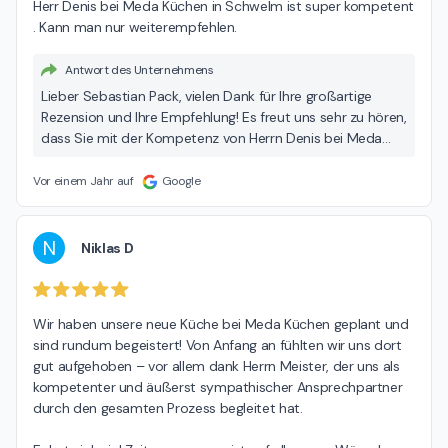
Herr Denis bei Meda Küchen in Schwelm ist super kompetent 
Team
. Kann man nur weiterempfehlen.
Antwort des Unternehmens
Lieber Sebastian Pack, vielen Dank für Ihre großartige
Rezension und Ihre Empfehlung! Es freut uns sehr zu hören,
dass Sie mit der Kompetenz von Herrn Denis bei Meda
Küchen in Schwelm so zufrieden sind. Ihr positives
Feedback motiviert unser Team, weiterhin exzellenten
Vor einem Jahr auf
Google
Service zu bieten. Wenn Sie in Zukunft Unterstützung oder
Fragen haben, stehen wir Ihnen jederzeit gerne zur
Verfügung. Wir wünschen Ihnen viel Freude mit Ihrer neuen
N
Niklas D
Küche! Herzliche Grüße, Ihr MEDA Team
Wir haben unsere neue Küche bei Meda Küchen geplant und 
sind rundum begeistert! Von Anfang an fühlten wir uns dort 
gut aufgehoben – vor allem dank Herrn Meister, der uns als 
kompetenter und äußerst sympathischer Ansprechpartner 
durch den gesamten Prozess begleitet hat.
