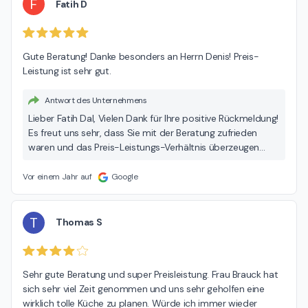
F
Fatih D
Gute Beratung! Danke besonders an Herrn Denis! Preis-
Leistung ist sehr gut.
Antwort des Unternehmens
Lieber Fatih Dal, Vielen Dank für Ihre positive Rückmeldung!
Es freut uns sehr, dass Sie mit der Beratung zufrieden
waren und das Preis-Leistungs-Verhältnis überzeugen
konnte. Ein besonderes Dankeschön geben wir gerne an
Herrn Denis weiter – schön, dass er Sie so gut begleitet
Vor einem Jahr auf
Google
hat. Wir wünschen Ihnen viel Freude mit Ihrer neuen Küche!
Beste Grüße Ihr MEDA Team
T
Thomas S
Sehr gute Beratung und super Preisleistung. Frau Brauck hat 
sich sehr viel Zeit genommen und uns sehr geholfen eine 
wirklich tolle Küche zu planen. Würde ich immer wieder 