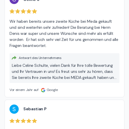
haben, stehen wir Ihnen jederzeit gerne zur Verfügung. Mit
besten Grüßen, Ihr MEDA Team
Wir haben bereits unsere zweite Küche bei Meda gekauft 
und sind weiterhin sehr zufrieden! Die Beratung bei Herrn 
Denis war super und unsere Wünsche sind mehr als erfüllt 
worden.  Er hat sich sehr viel Zeit für uns genommen und alle 
Fragen beantwortet.
Antwort des Unternehmens
Liebe Celine Schulte, vielen Dank für Ihre tolle Bewertung
und Ihr Vertrauen in uns! Es freut uns sehr zu hören, dass
Sie bereits Ihre zweite Küche bei MEDA gekauft haben und
mit der Beratung durch Herrn Denis rundum zufrieden
sind. Es ist unser Ziel, die Wünsche unserer Kunden
Vor einem Jahr auf
Google
bestmöglich zu erfüllen, und es ist schön zu erfahren, dass
wir dies in Ihrem Fall erreichen konnten. Herr Denis wird
sich sicher über Ihr Lob freuen! Wenn Sie in Zukunft
S
Sebastian P
weitere Fragen oder Anliegen haben, stehen wir Ihnen
jederzeit gerne zur Verfügung. Wir wünschen Ihnen viel
Freude mit Ihrer neuen Küche! Herzliche Grüße, Ihr MEDA