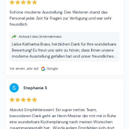
Schöne moderne Ausstellung. Des Weiteren stand das 
Personal jeder Zeit für Fragen zur Verfügung und war sehr 
freundlich.
Antwort des Unternehmens
Liebe Katharina Brass, herzlichen Dank für Ihre wunderbare
Bewertung! Es freut uns sehr zu hören, dass Ihnen unsere
moderne Ausstellung gefallen hat und unser freundliches
Personal stets für Sie da war. Ihr positives Feedback
motiviert uns, weiterhin einen exzellenten Service zu
Vor einem Jahr auf
Google
bieten. Wenn Sie in Zukunft weitere Fragen haben oder
Unterstützung benötigen, zögern Sie bitte nicht, uns zu
kontaktieren. Vielen Dank und beste Grüße, Ihr MEDA
S
Stephanie S
Team
Absolut Empfehlenswert. Ein super nettes Team, 
besonderen Dank geht an Herrn Meister der mit mir in Ruhe 
eine wunderbare Küchenplanung nach meinen Wünschen 
zusammengestellt hat . Würde jedem Empfehlen sich dort 