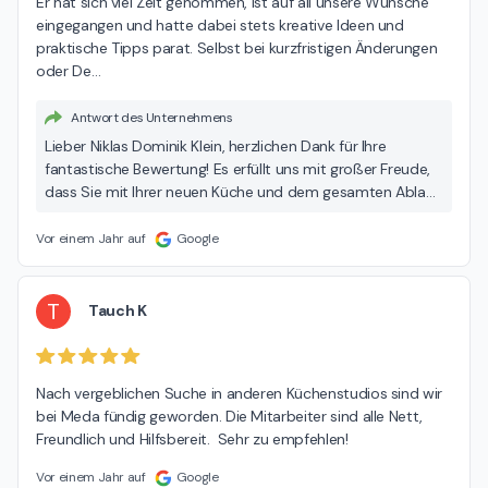
Er hat sich viel Zeit genommen, ist auf all unsere Wünsche 
eingegangen und hatte dabei stets kreative Ideen und 
praktische Tipps parat. Selbst bei kurzfristigen Änderungen 
oder De
…
Antwort des Unternehmens
Lieber Niklas Dominik Klein, herzlichen Dank für Ihre
fantastische Bewertung! Es erfüllt uns mit großer Freude,
dass Sie mit Ihrer neuen Küche und dem gesamten Ablauf
bei MEDA Küchen so zufrieden sind. Besonders schön zu
hören, dass Herr Meister Ihnen mit seiner Kompetenz und
Vor einem Jahr auf
Google
Kreativität zur Seite stand. Wir legen großen Wert darauf,
auf die Wünsche unserer Kunden einzugehen und eine
individuelle Planung anzubieten. Ihr Lob für die Struktur,
T
Tauch K
Transparenz und Professionalität in der Planung und
Ausführung bedeutet uns viel! Wir danken Ihnen herzlich
für Ihre Empfehlung und freuen uns, Sie in Zukunft wieder
Nach vergeblichen Suche in anderen Küchenstudios sind wir 
bei uns begrüßen zu dürfen. Bei Fragen oder Anliegen
bei Meda fündig geworden. Die Mitarbeiter sind alle Nett, 
stehen wir Ihnen jederzeit zur Verfügung. Genießen Sie Ihre
Freundlich und Hilfsbereit.  Sehr zu empfehlen!
neue Küche! Herzliche Grüße, Ihr MEDA Team
Vor einem Jahr auf
Google