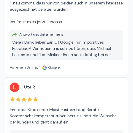
Hinzu kommt, dass wir von beiden auch in unserem Interesse 
ausgezeichnet beraten wurden.

Ich freue mich jetzt schon au
…
Antwort des Unternehmens
Vielen Dank, lieber Earl Of Google, für Ihr positives
Feedback! Wir freuen uns sehr zu hören, dass Michael
Lackamp und Frau Minkner Ihnen so tatkräftig bei der
Erweiterung Ihrer Küche helfen konnten. Es ist uns ein
großes Anliegen, unseren Kunden die bestmögliche
Vor einem Jahr auf
Google
Unterstützung zu bieten, und es freut uns, dass Sie mit
unserer Beratung zufrieden waren. Wir sind gespannt auf
die Montage Ihrer neuen Möbel und wünschen Ihnen bis
U
Ute R
dahin alles Gute! Zögern Sie nicht, sich jederzeit bei Fragen
oder Anliegen an uns zu wenden. Herzliche Grüße, Ihr
MEDA Team
Ein tolles Studio.Herr Meister ist ein topp Berater.

Kommt sehr kompetent rüber, hört zu , hört die Wünsche 
der Kunden und geht darauf ein.