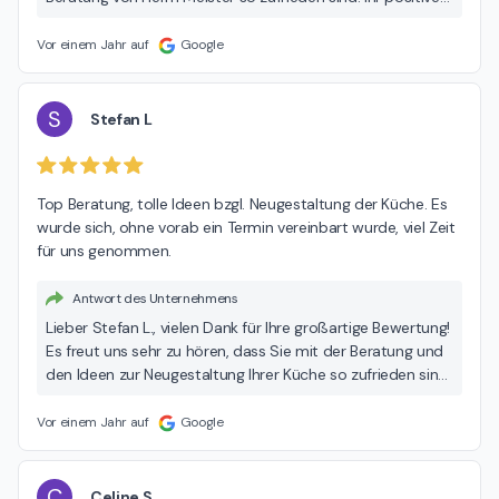
Feedback motiviert uns, weiterhin exzellenten Service zu
bieten. Vielen Dank für Ihre Empfehlung! Sollten Sie in
Vor einem Jahr auf
Google
Zukunft weitere Fragen oder Anliegen haben, stehen wir
Ihnen jederzeit gerne zur Verfügung. Mit besten Grüßen, Ihr
MEDA Team
S
Stefan L
Top Beratung, tolle Ideen bzgl. Neugestaltung der Küche. Es 
wurde sich, ohne vorab ein Termin vereinbart wurde, viel Zeit 
für uns genommen.
Antwort des Unternehmens
Lieber Stefan L., vielen Dank für Ihre großartige Bewertung!
Es freut uns sehr zu hören, dass Sie mit der Beratung und
den Ideen zur Neugestaltung Ihrer Küche so zufrieden sind.
Wir legen großen Wert darauf, unseren Kunden die Zeit
und Aufmerksamkeit zu schenken, die sie verdienen, selbst
Vor einem Jahr auf
Google
ohne vorherige Terminvereinbarung. Ihr positives Feedback
motiviert uns, weiterhin einen ausgezeichneten Service zu
bieten. Wenn Sie in Zukunft weitere Fragen oder Anliegen
C
Celine S