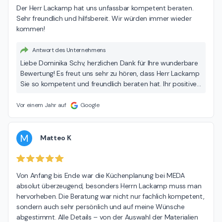
Der Herr Lackamp hat uns unfassbar kompetent beraten. 
Sehr freundlich und hilfsbereit. Wir würden immer wieder 
kommen!
Antwort des Unternehmens
Liebe Dominika Schv, herzlichen Dank für Ihre wunderbare
Bewertung! Es freut uns sehr zu hören, dass Herr Lackamp
Sie so kompetent und freundlich beraten hat. Ihr positives
Feedback ist eine großartige Bestätigung für unsere
Arbeit, und wir freuen uns, dass Sie sich bei uns
Vor einem Jahr auf
Google
wohlgefühlt haben. Wir freuen uns schon darauf, Sie bald
wiederzusehen! Vielen Dank und beste Grüße, Ihr MEDA
Team
M
Matteo K
Von Anfang bis Ende war die Küchenplanung bei MEDA 
absolut überzeugend, besonders Herrn Lackamp muss man 
hervorheben. Die Beratung war nicht nur fachlich kompetent, 
sondern auch sehr persönlich und auf meine Wünsche 
abgestimmt. Alle Details – von der Auswahl der Materialien 