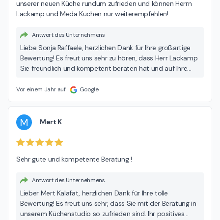
unserer neuen Küche rundum zufrieden und können Herrn 
stehen Ihnen jederzeit für weitere Fragen oder Anliegen zur
Lackamp und Meda Küchen nur weiterempfehlen!
Verfügung. Mit besten Grüßen, Ihr MEDA Team
Antwort des Unternehmens
Liebe Sonja Raffaele, herzlichen Dank für Ihre großartige
Bewertung! Es freut uns sehr zu hören, dass Herr Lackamp
Sie freundlich und kompetent beraten hat und auf Ihre
Wünsche eingegangen ist. Wir sind stolz darauf, dass die
Planung Ihrer Küche professionell und transparent
Vor einem Jahr auf
Google
umgesetzt wurde und Sie mit dem Endergebnis rundum
zufrieden sind. Ihre Empfehlung ist für uns ein großes
Kompliment und motiviert uns, weiterhin beste
M
Mert K
Servicequalität zu bieten. Vielen Dank, dass Sie sich die
Zeit genommen haben, uns Ihr Feedback mitzuteilen.
Sollten Sie in Zukunft weitere Fragen oder Anliegen haben,
Sehr gute und kompetente Beratung !
stehen wir Ihnen jederzeit gerne zur Verfügung. Mit besten
Grüßen, Ihr MEDA Team
Antwort des Unternehmens
Lieber Mert Kalafat, herzlichen Dank für Ihre tolle
Bewertung! Es freut uns sehr, dass Sie mit der Beratung in
unserem Küchenstudio so zufrieden sind. Ihr positives