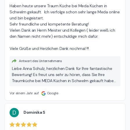
Haben heute unsere Traum Küche bei Meda Küchen in 
Schwelm gekauft.  Ich verfolge schon sehr lange Meda online 
und bin begeistert.

Sehr freundliche und kompetente Beratung!

Vielen Dank an Herrn Meister und Kollegen ( leider weiß ich 
den Namen nicht mehr) entschuldige mich dafür.

Viele Grüße und Herzlichen Dank nochmal !!!
Antwort des Unternehmens
Liebe Anna Schulz, herzlichen Dank für Ihre fantastische
Bewertung! Es freut uns sehr zu hören, dass Sie Ihre
Traumküche bei MEDA Küchen in Schwelm gekauft haben
und mit der Beratung durch Herrn Meister und das
restliche Team so zufrieden sind. Ihr Lob über die
Vor einem Jahr auf
Google
freundliche und kompetente Beratung bedeutet uns viel
und motiviert uns, weiterhin exzellenten Service zu bieten.
Wir freuen uns schon darauf, Ihre neue Küche Wirklichkeit
D
Dominika S
werden zu lassen! Vielen Dank nochmals und viele Grüße
zurück! Mit besten Grüßen, Ihr MEDA Team