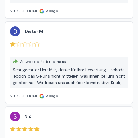
Vor 3 Jahren auf
Google
D
Dieter M
Antwort des Unternehmens
Sehr geehrter Herr Milz, danke für Ihre Bewertung - schade
jedoch, das Sie uns nicht mitteilen, was Ihnen bei uns nicht
gefallen hat. Wir freuen uns auch über konstruktive Kritik,
sie hilft uns, besser zu werden. Mit freundlichen Grüßen,
das MAXMO Team
Vor 3 Jahren auf
Google
S
S Z