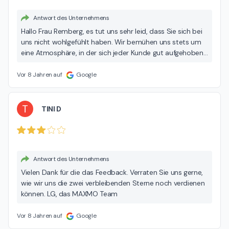
Antwort des Unternehmens
Hallo Frau Remberg, es tut uns sehr leid, dass Sie sich bei
uns nicht wohlgefühlt haben. Wir bemühen uns stets um
eine Atmosphäre, in der sich jeder Kunde gut aufgehoben
fühlt. Kurz vor Geschäftsschluss oder wenn Kunden es eilig
haben, versuchen wir uns natürlich auch darauf
Vor 8 Jahren auf
Google
einzustellen, dass es etwas schneller gehen muss. Wir
möchten aber auf keinen Fall, dass Sie sich deshalb zu
wenig beachtet fühlen. Wir hoffen, Sie nehmen unsere
T
TINI D
Entschuldigung an und schauen bald noch einmal bei uns
vorbei. LG, Ihr MAXMO Team
Antwort des Unternehmens
Vielen Dank für die das Feedback. Verraten Sie uns gerne,
wie wir uns die zwei verbleibenden Sterne noch verdienen
können. LG, das MAXMO Team
Vor 8 Jahren auf
Google