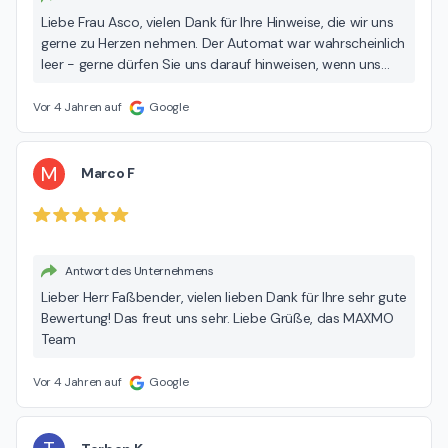
Liebe Frau Asco, vielen Dank für Ihre Hinweise, die wir uns
gerne zu Herzen nehmen. Der Automat war wahrscheinlich
leer - gerne dürfen Sie uns darauf hinweisen, wenn uns
dies im laufenden Betrieb nicht gleich auffällt. Wir sind eine
der wenigen Apotheken, die noch Wert auf das Tragen
Vor 4 Jahren auf
Google
eines Kittels legen und achten deshalb darauf, dass sie
stets sauber sind. Vielleicht geben Sie uns noch einmal
eine Chance und verschaffen sich einen neuen Eindruck
M
Marco F
von unserem Team. Es würde uns freuen. Mit freundlichen
Grüßen, das MAXMO Team
Antwort des Unternehmens
Lieber Herr Faßbender, vielen lieben Dank für Ihre sehr gute
Bewertung! Das freut uns sehr. Liebe Grüße, das MAXMO
Team
Vor 4 Jahren auf
Google