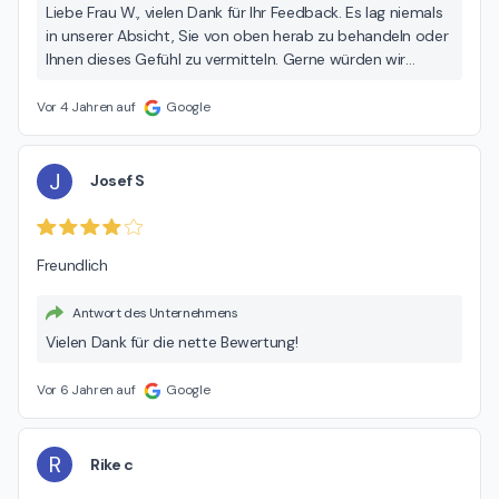
Liebe Frau W., vielen Dank für Ihr Feedback. Es lag niemals
in unserer Absicht, Sie von oben herab zu behandeln oder
Ihnen dieses Gefühl zu vermitteln. Gerne würden wir
dieses Missverständnis ausräumen und würden uns
deshalb freuen, wenn Sie noch einmal das Gespräch mit
Vor 4 Jahren auf
Google
uns suchten, denn hier handelt es sich ganz klar um ein
Missverständnis. Nichts liegt uns ferner, als unsere Kunden
zu verärgern oder zu verunsichern. Liebe Grüße, das
J
Josef S
MAXMO Team
Freundlich
Antwort des Unternehmens
Vielen Dank für die nette Bewertung!
Vor 6 Jahren auf
Google
R
Rike c