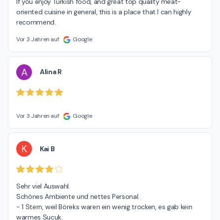
If you enjoy Turkish food, and great top quality meat-
oriented cuisine in general, this is a place that I can highly 
recommend.
Vor 3 Jahren auf
Google
A
Alina R
Vor 3 Jahren auf
Google
K
Kai B
Sehr viel Auswahl.

Schönes Ambiente und nettes Personal.

- 1 Stern, weil Böreks waren ein wenig trocken, es gab kein 
warmes Sucuk.