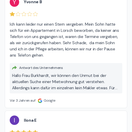
Y
Yvonne B
Ich kann leider nur einen Stern vergeben. Mein Sohn hatte 
sich für ein Appartement in Lorsch beworben, da keiner ans 
Telefon von uns gegangen ist, waren die Termine vergeben, 
als wir zurückgerufen haben. Sehr Schade,  da mein Sohn 
und ich in der Pflege arbeiten, können wir nur in der Pause 
ans Telefon gehen.
Antwort des Unternehmens
Hallo Frau Burkhardt, wir können den Unmut bei der
aktuellen Suche einer Mietwohnung gut verstehen.
Allerdings kann dafür im einzelnen kein Makler etwas. Für
eine Wohnung kann es nur begrenzte Termine geben, da
es nur einen neuen Mieter geben wird. Trotzdem sind wir
Vor 3 Jahren auf
Google
aber bemüht gewesen Ihnen nochmals einen Termin
anzubieten. Leider haben wir Sie dafür telefonisch nicht
erreichen können. Für die weitere Suche wünschen wir
I
Ilona E
Ihrem Sohn viel Erfolg ! Viele Grüße Team von Mahler
Immobilien