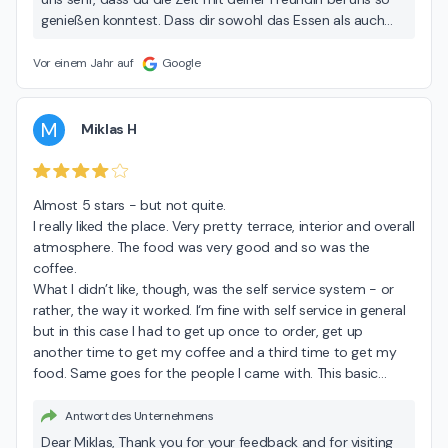
genießen konntest. Dass dir sowohl das Essen als auch
die Atmosphäre und unser Team so gut gefallen haben,
bedeutet uns wirklich viel. Komm gern bald wieder vorbei!
Vor einem Jahr auf
Google
M
Miklas H
Almost 5 stars - but not quite.

I really liked the place. Very pretty terrace, interior and overall 
atmosphere. The food was very good and so was the 
coffee.

What I didn’t like, though, was the self service system - or 
rather, the way it worked. I‘m fine with self service in general 
but in this case I had to get up once to order, get up 
another time to get my coffee and a third time to get my 
food. Same goes for the people I came with. This basic
…
Antwort des Unternehmens
Dear Miklas, Thank you for your feedback and for visiting