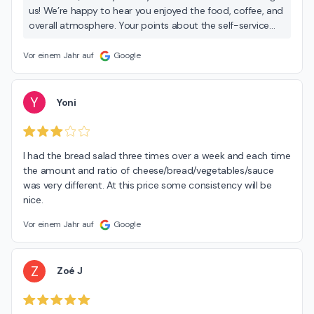
us! We’re happy to hear you enjoyed the food, coffee, and
overall atmosphere. Your points about the self-service
system are appreciated. We will work on improving the
process and hope to welcome you back soon.
Vor einem Jahr auf
Google
Y
Yoni
I had the bread salad three times over a week and each time 
the amount and ratio of cheese/bread/vegetables/sauce 
was very different. At this price some consistency will be 
nice.
Vor einem Jahr auf
Google
Z
Zoé J