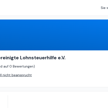
Sie 
0
von
5 (
basierend auf
0 Bewertungen
)
reinigte Lohnsteuerhilfe e.V.
nd auf
0 Bewertungen
)
fil nicht beansprucht