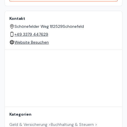
Kontakt
Schönefelder Weg 1
|
12529
Schönefeld
+49 3379 447629
Website Besuchen
Standort auf der Karte
Kategorien
Geld & Versicherung
>
Buchhaltung & Steuern
>