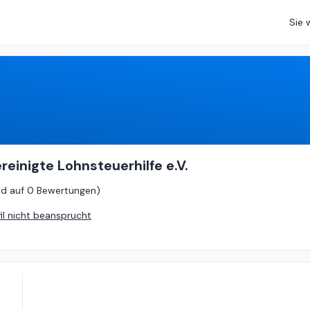
Sie 
0
von
5 (
basierend auf
0 Bewertungen
)
reinigte Lohnsteuerhilfe e.V.
nd auf
0 Bewertungen
)
fil nicht beansprucht