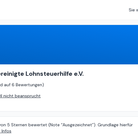
Sie 
5
von
5 (
basierend auf
6 Bewertungen
)
reinigte Lohnsteuerhilfe e.V.
d auf
6 Bewertungen
)
fil nicht beansprucht
von 5 Sternen bewertet (Note “Ausgezeichnet”). Grundlage hierfür
 Infos