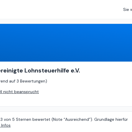
Sie 
2.33
von
5 (
basierend auf
3 Bewertungen
)
reinigte Lohnsteuerhilfe e.V.
rend auf
3 Bewertungen
)
fil nicht beansprucht
33 von 5 Sternen bewertet (Note “Ausreichend”). Grundlage hierfür
 Infos