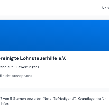
Sie 
3.67
von
5 (
basierend auf
3 Bewertungen
)
reinigte Lohnsteuerhilfe e.V.
rend auf
3 Bewertungen
)
fil nicht beansprucht
67 von 5 Sternen bewertet (Note “Befriedigend”). Grundlage hierfür
 Infos