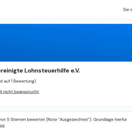
Sie 
5
von
5 (
basierend auf
1 Bewertung
)
reinigte Lohnsteuerhilfe e.V.
d auf
1 Bewertung
)
fil nicht beansprucht
von 5 Sternen bewertet (Note “Ausgezeichnet”). Grundlage hierfür
fos