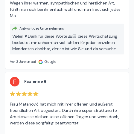
Wegen ihrer warmen, sympathischen und herzlichen Art, 
fühlt man sich bei ihr einfach wohl und man freut sich jedes 
Ma
…
Antwort des Unternehmens
Vielen ♥️ Dank für diese Worte 🙏🏻 diese Wertschätzung
bedeutet mir unheimlich viel. Ich bin für jeden einzelnen
Mandanten dankbar, der so ist wie Sie und da versuche
ich alles zu geben, was ich geben kann.
Vor 3 Jahren auf
Google
F
Fabienne R
Frau Matanović hat mich mit ihrer offenen und äußerst 
freundlichen Art begeistert. Durch ihre super strukturierte 
Arbeitsweise bleiben keine offenen Fragen und wenn doch, 
werden diese sorgfältig beantwortet.
