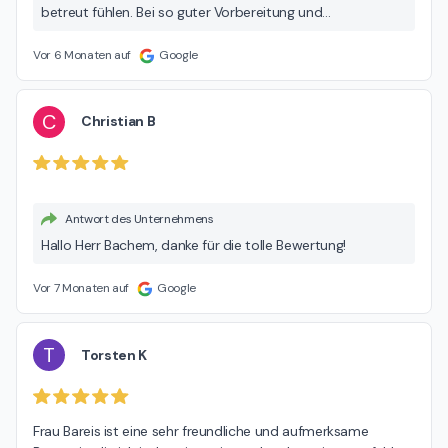
betreut fühlen. Bei so guter Vorbereitung und
Bereitstellung der Unterlagen ist es leicht, schnell zu sein.
Dafür auch Ihnen ein Danke!
Vor 6 Monaten auf
Google
C
Christian B
Antwort des Unternehmens
Hallo Herr Bachem, danke für die tolle Bewertung!
Vor 7 Monaten auf
Google
T
Torsten K
Frau Bareis ist eine sehr freundliche und aufmerksame 