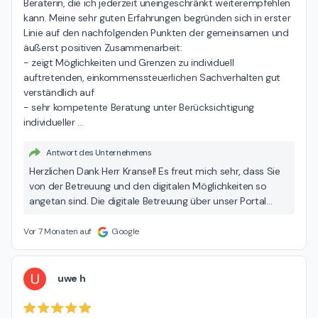
Beraterin, die ich jederzeit uneingeschränkt weiterempfehlen 
kann. Meine sehr guten Erfahrungen begründen sich in erster 
Linie auf den nachfolgenden Punkten der gemeinsamen und 
äußerst positiven Zusammenarbeit:

- zeigt Möglichkeiten und Grenzen zu individuell 
auftretenden, einkommenssteuerlichen Sachverhalten gut 
verständlich auf

- sehr kompetente Beratung unter Berücksichtigung 
individueller 
…
Antwort des Unternehmens
Herzlichen Dank Herr Kransel! Es freut mich sehr, dass Sie
von der Betreuung und den digitalen Möglichkeiten so
angetan sind. Die digitale Betreuung über unser Portal
erlebe ich auch als einen großen Gewinn für beide Seiten,
da die Bearbeitung so deutschlandweit und sehr
Vor 7 Monaten auf
Google
unkompliziert erfolgen kann.
U
uwe h