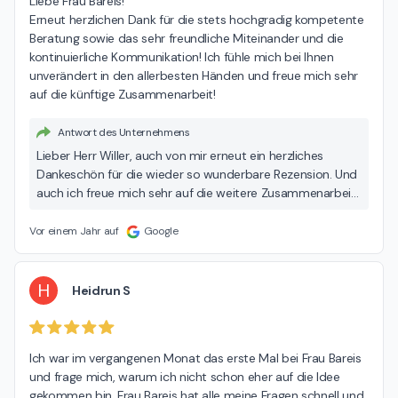
Liebe Frau Bareis!

Erneut herzlichen Dank für die stets hochgradig kompetente 
Beratung sowie das sehr freundliche Miteinander und die 
kontinuierliche Kommunikation! Ich fühle mich bei Ihnen 
unverändert in den allerbesten Händen und freue mich sehr 
auf die künftige Zusammenarbeit!
Antwort des Unternehmens
Lieber Herr Willer, auch von mir erneut ein herzliches
Dankeschön für die wieder so wunderbare Rezension. Und
auch ich freue mich sehr auf die weitere Zusammenarbeit
und vor allem, dass Sie mich gefunden und den
unkomplizierten Wechsel aus dem vorherigen Hilfeverein
Vor einem Jahr auf
Google
vorgenommen haben!
H
Heidrun S
Ich war im vergangenen Monat das erste Mal bei Frau Bareis 
und frage mich, warum ich nicht schon eher auf die Idee 
gekommen bin. Frau Bareis hat alle meine Fragen schnell und 