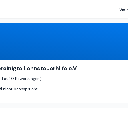
Sie 
0
von
5 (
basierend auf
0 Bewertungen
)
reinigte Lohnsteuerhilfe e.V.
nd auf
0 Bewertungen
)
fil nicht beansprucht