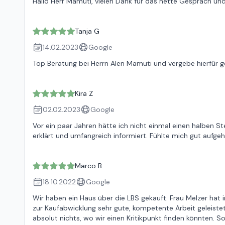
Hallo Herr Mamuti, vielen Dank für das nette Gespräch und 
Tanja G
14.02.2023
Google
Top Beratung bei Herrn Alen Mamuti und vergebe hierfür ger
Kira Z
02.02.2023
Google
Vor ein paar Jahren hätte ich nicht einmal einen halben St
erklärt und umfangreich informiert. Fühlte mich gut aufg
Marco B
18.10.2022
Google
Wir haben ein Haus über die LBS gekauft. Frau Melzer hat i
zur Kaufabwicklung sehr gute, kompetente Arbeit geleistet
absolut nichts, wo wir einen Kritikpunkt finden könnten.