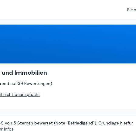
Sie 
3.49
von
5 (
basierend auf
39 Bewertungen
)
 und Immobilien
rend auf
39 Bewertungen
)
fil nicht beansprucht
49 von 5 Sternen bewertet (Note “Befriedigend”). Grundlage hierfür
r Infos