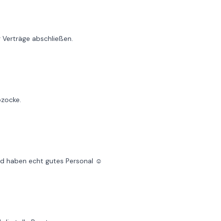
r Verträge abschließen.
bzocke.
und haben echt gutes Personal ☺️