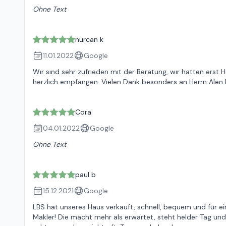
Ohne Text
nurcan k
11.01.2022
Google
Wır sınd sehr zufrıeden mıt der Beratung, wır hatten er
herzlıch empfangen. Vıelen Dank besonders an Herrn Alen
Cora
04.01.2022
Google
Ohne Text
paul b
15.12.2021
Google
LBS hat unseres Haus verkauft, schnell, bequem und für ei
Makler! Die macht mehr als erwartet, steht helder Tag u