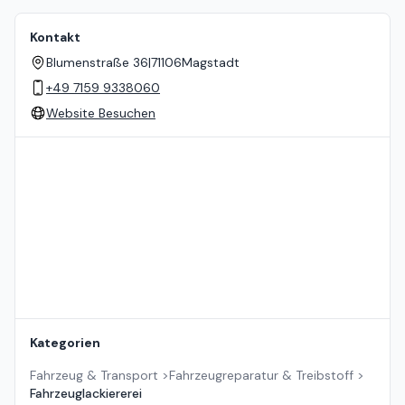
Kontakt
Blumenstraße 36
|
71106
Magstadt
+49 7159 9338060
Website Besuchen
Standort auf der Karte
Kategorien
Fahrzeug & Transport
>
Fahrzeugreparatur & Treibstoff
>
Fahrzeuglackiererei