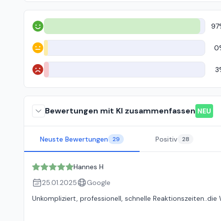
97
Positiv
0
Neutral
3
Negativ
Bewertungen mit KI zusammenfassen
NEU
Neuste Bewertungen
Positiv
29
28
Hannes H
25.01.2025
Google
Unkompliziert, professionell, schnelle Reaktionszeiten..d