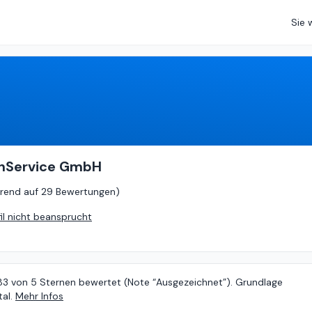
Sie 
4.83
von
5 (
basierend auf
29 Bewertungen
)
enService GmbH
rend auf
29 Bewertungen
)
fil nicht beansprucht
.83 von 5 Sternen bewertet (Note “Ausgezeichnet”). Grundlage
al.
Mehr Infos