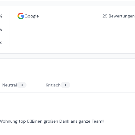
%
Google
29
Bewertungen
%
%
Neutral
Kritisch
0
1
ie Wohnung top 👌🏻Einen großen Dank ans ganze Team!!