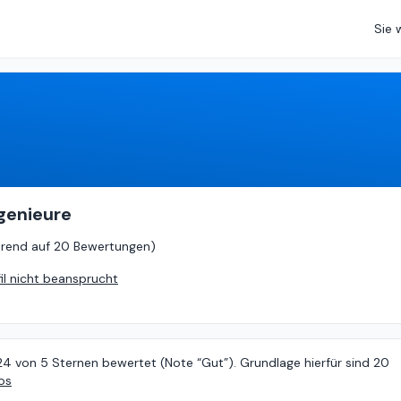
Sie 
4.24
von
5 (
basierend auf
20 Bewertungen
)
genieure
erend auf
20 Bewertungen
)
fil nicht beansprucht
24 von 5 Sternen bewertet (Note “Gut”). Grundlage hierfür sind 20
os