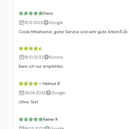
Deno
18.12.2022
Google
Coole Mitarbeiter, guter Service und sehr gute Arbeit💪👍
19.10.2022
Kununu
Kann ich nur empfehlen
Helmut B
26.06.2022
Google
Ohne Text
Rainer K
16.03.2022
Google