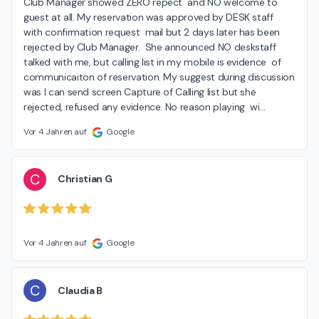
Club Manager showed ZERO repect  and NO welcome to 
guest at all. My reservation was approved by DESK staff  
with confirmation request  mail but 2 days later has been 
rejected by Club Manager.  She announced NO deskstaff  
talked with me, but calling list in my mobile is evidence  of 
communicaiton of reservation. My suggest during discussion  
was I can send screen Capture of Calling list but she 
rejected, refused any evidence. No reason playing  wi
…
Vor 4 Jahren auf
Google
C
Christian G
Vor 4 Jahren auf
Google
C
Claudia B