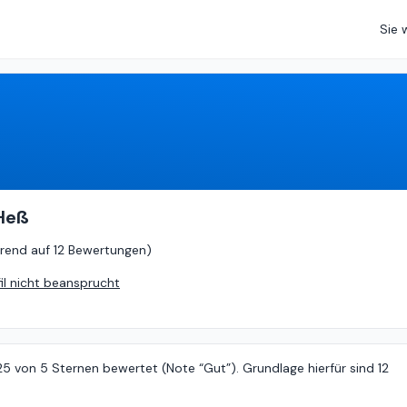
Sie 
4.25
von
5 (
basierend auf
12 Bewertungen
)
 Heß
rend auf
12 Bewertungen
)
fil nicht beansprucht
25 von 5 Sternen bewertet (Note “Gut”). Grundlage hierfür sind 12