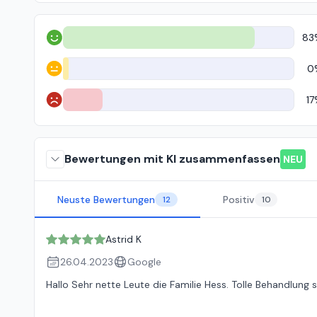
83
Positiv
0
Neutral
17
Negativ
Bewertungen mit KI zusammenfassen
NEU
Neuste Bewertungen
Positiv
12
10
Astrid K
26.04.2023
Google
Hallo Sehr nette Leute die Familie Hess. Tolle Behandlung 