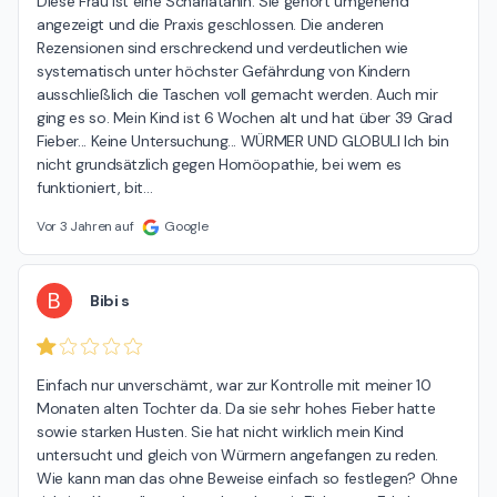
Diese Frau ist eine Scharlatanin. Sie gehört umgehend 
angezeigt und die Praxis geschlossen. Die anderen 
Rezensionen sind erschreckend und verdeutlichen wie 
systematisch unter höchster Gefährdung von Kindern 
ausschließlich die Taschen voll gemacht werden. Auch mir 
ging es so. Mein Kind ist 6 Wochen alt und hat über 39 Grad 
Fieber... Keine Untersuchung... WÜRMER UND GLOBULI Ich bin 
nicht grundsätzlich gegen Homöopathie, bei wem es 
funktioniert, bit
…
Vor 3 Jahren auf
Google
B
Bibi s
Einfach nur unverschämt, war zur Kontrolle mit meiner 10 
Monaten alten Tochter da. Da sie sehr hohes Fieber hatte 
sowie starken Husten. Sie hat nicht wirklich mein Kind 
untersucht und gleich von Würmern angefangen zu reden. 
Wie kann man das ohne Beweise einfach so festlegen? Ohne 