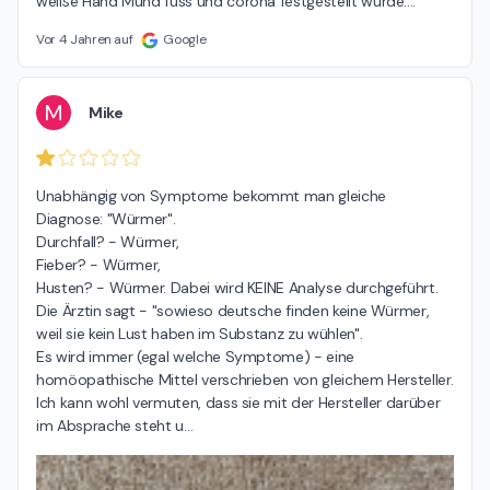
weiße Hand Mund fuss und corona festgestellt wurde....
Vor 4 Jahren auf
Google
M
Mike
Unabhängig von Symptome bekommt man gleiche 
Diagnose: "Würmer".

Durchfall? - Würmer,

Fieber? - Würmer,

Husten? - Würmer. Dabei wird KEINE Analyse durchgeführt. 
Die Ärztin sagt - "sowieso deutsche finden keine Würmer, 
weil sie kein Lust haben im Substanz zu wühlen".

Es wird immer (egal welche Symptome) - eine 
homöopathische Mittel verschrieben von gleichem Hersteller. 
Ich kann wohl vermuten, dass sie mit der Hersteller darüber 
im Absprache steht u
…