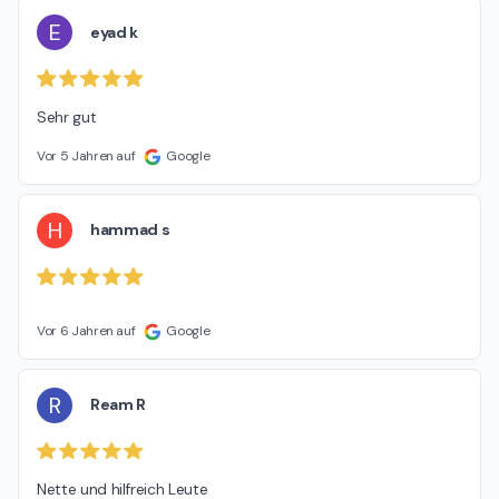
E
eyad k
Sehr gut
Vor 5 Jahren auf
Google
H
hammad s
Vor 6 Jahren auf
Google
R
Ream R
Nette und hilfreich Leute