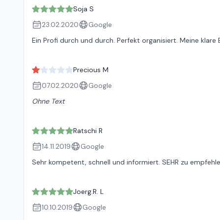
Soja S
23.02.2020
Google
Ein Profi durch und durch. Perfekt organisiert. Meine klar
Precious M
07.02.2020
Google
Ohne Text
Ratschi R
14.11.2019
Google
Sehr kompetent, schnell und informiert. SEHR zu empfehle
Joerg.R. L
10.10.2019
Google