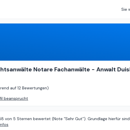
Sie 
4.58
von
5 (
basierend auf
12 Bewertungen
)
htsanwälte Notare Fachanwälte - Anwalt Duis
erend auf
12 Bewertungen
)
fil beansprucht
58 von 5 Sternen bewertet (Note “Sehr Gut”). Grundlage hierfür sind
Infos