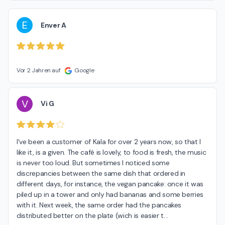
E
Enver A
Vor 2 Jahren auf
Google
V
Vi G
I've been a customer of Kala for over 2 years now, so that I 
like it, is a given. The café is lovely, to food is fresh, the music 
is never too loud. But sometimes I noticed some 
discrepancies between the same dish that ordered in 
different days, for instance, the vegan pancake: once it was 
piled up in a tower and only had bananas and some berries 
with it. Next week, the same order had the pancakes 
distributed better on the plate (wich is easier t
…