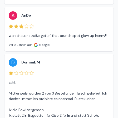
A
AnDo
warschauer straße gettin' that brunch spot glow up henny!!
Vor 2 Jahren auf
Google
D
Dominik M
Edit:

Mittlerweile wurden 2 von 3 Bestellungen falsch geliefert. Ich 
dachte immer ich probiere es nochmal. Pustekuchen.

1x die Bowl vergessen

1x statt 2 Ei Baguette = 1x Käse & 1x Ei und statt Schoko 