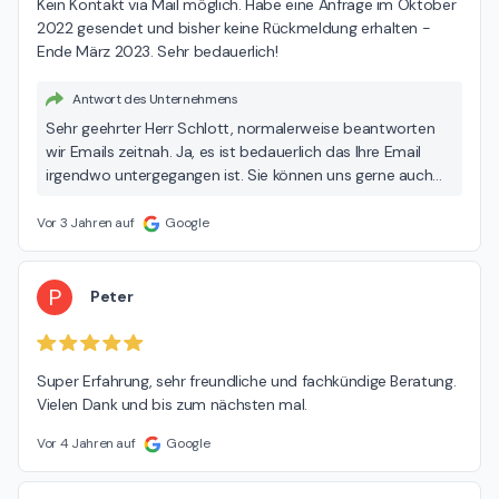
Kein Kontakt via Mail möglich. Habe eine Anfrage im Oktober 
2022 gesendet und bisher keine Rückmeldung erhalten - 
Ende März 2023. Sehr bedauerlich!
Antwort des Unternehmens
Sehr geehrter Herr Schlott, normalerweise beantworten
wir Emails zeitnah. Ja, es ist bedauerlich das Ihre Email
irgendwo untergegangen ist. Sie können uns gerne auch
besuchen oder telefonisch unter 06171/54471erreichen.
Mit freundlichen Grüßen Jürgen Windecker
Vor 3 Jahren auf
Google
P
Peter
Super Erfahrung, sehr freundliche und fachkündige Beratung. 
Vielen Dank und bis zum nächsten mal.
Vor 4 Jahren auf
Google