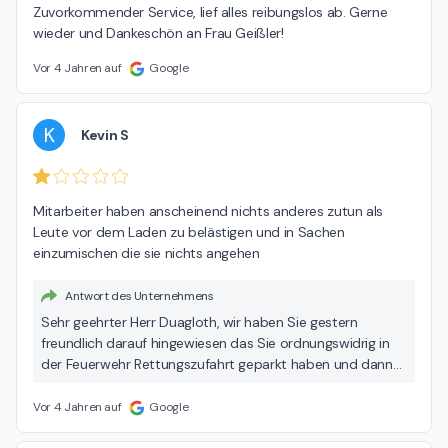
Zuvorkommender Service, lief alles reibungslos ab. Gerne 
wieder und Dankeschön an Frau Geißler!
Vor 4 Jahren auf
Google
K
Kevin S
Mitarbeiter haben anscheinend nichts anderes zutun als 
Leute vor dem Laden zu belästigen und in Sachen 
einzumischen die sie nichts angehen
Antwort des Unternehmens
Sehr geehrter Herr Duagloth, wir haben Sie gestern
freundlich darauf hingewiesen das Sie ordnungswidrig in
der Feuerwehr Rettungszufahrt geparkt haben und dann
während der Fahrt ein Telefon am Ohr hatten. Die
Wortwahl Ihrer Antwort war nicht angemessen... Mit
Vor 4 Jahren auf
Google
freundliche Grüßen Jürgen Windecker