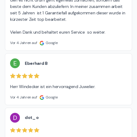
den es nicht drum geht egenwas zumachen, sondern das 
beste dem Kunden abzuliefern. In meiner zusammen arbeit 
seit 5 Jahren  ist 1 Garantiefall aufgekommen dieser wurde in 
kürzester Zeit top bearbeitet.

Vielen Dank und behaltet euren Service  so weiter.
Vor 4 Jahren auf
Google
E
Eberhard B
Herr Windecker ist ein hervorragend Juwelier.
Vor 4 Jahren auf
Google
D
dot_ o